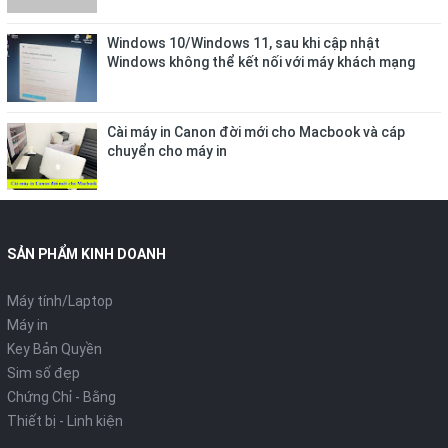
Windows 10/Windows 11, sau khi cập nhật
Windows không thể kết nối với máy khách mạng
(v.v.: thư mục dùng chung)
Cài máy in Canon đời mới cho Macbook và cáp
chuyển cho máy in
SẢN PHẨM KINH DOANH
Máy tính/Laptop
Máy in
Key Bản Quyền
Sim số đẹp
Chứng Chỉ - Bằng
Thiết bị - Linh kiện