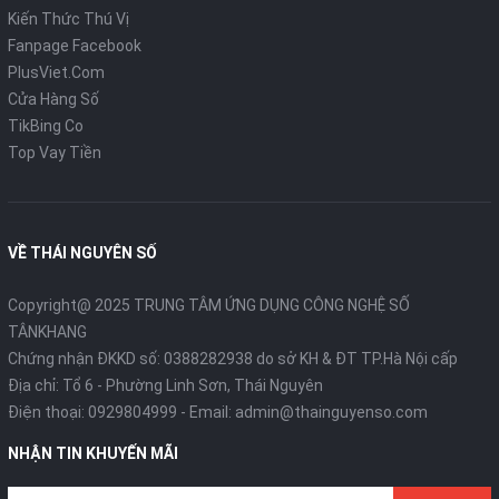
Kiến Thức Thú Vị
Fanpage Facebook
PlusViet.Com
Cửa Hàng Số
TikBing Co
Top Vay Tiền
VỀ THÁI NGUYÊN SỐ
Copyright@ 2025 TRUNG TÂM ỨNG DỤNG CÔNG NGHỆ SỐ
TÂNKHANG
Chứng nhận ĐKKD số: 0388282938 do sở KH & ĐT TP.Hà Nội cấp
Địa chỉ: Tổ 6 - Phường Linh Sơn, Thái Nguyên
Điện thoại:
0929804999
- Email:
admin@thainguyenso.com
NHẬN TIN KHUYẾN MÃI