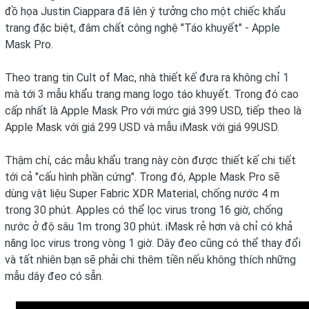
đồ họa Justin Ciappara đã lên ý tưởng cho một chiếc khẩu
trang đặc biệt, đâm chất công nghệ "Táo khuyết" - Apple
Mask Pro.
Theo trang tin Cult of Mac, nhà thiết kế đưa ra không chỉ 1
mà tới 3 mẫu khẩu trang mang logo táo khuyết. Trong đó cao
cấp nhất là Apple Mask Pro với mức giá 399 USD, tiếp theo là
Apple Mask với giá 299 USD và mẫu iMask với giá 99USD.
Thậm chí, các mẫu khẩu trang này còn được thiết kế chi tiết
tới cả "cấu hình phần cứng". Trong đó, Apple Mask Pro sẽ
dùng vật liệu Super Fabric XDR Material, chống nước 4 m
trong 30 phút. Apples có thể lọc virus trong 16 giờ, chống
nước ở độ sâu 1m trong 30 phút. iMask rẻ hơn và chỉ có khả
năng lọc virus trong vòng 1 giờ. Dây đeo cũng có thể thay đổi
và tất nhiên bạn sẽ phải chi thêm tiền nếu không thích những
mẫu dây đeo có sẵn.