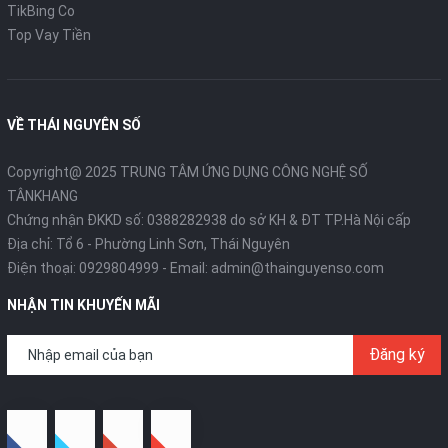
TikBing Co
Top Vay Tiền
VỀ THÁI NGUYÊN SỐ
Copyright@ 2025 TRUNG TÂM ỨNG DỤNG CÔNG NGHỆ SỐ
TÂNKHANG
Chứng nhận ĐKKD số: 0388282938 do sở KH & ĐT TP.Hà Nội cấp
Địa chỉ: Tổ 6 - Phường Linh Sơn, Thái Nguyên
Điện thoại:
0929804999
- Email:
admin@thainguyenso.com
NHẬN TIN KHUYẾN MÃI
Đăng ký