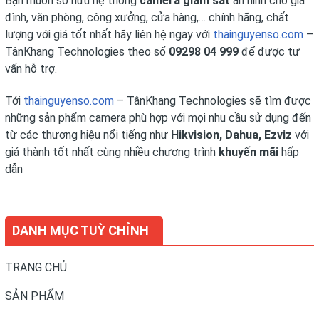
Bạn muốn sở hữu hệ thống
camera giám sát
an ninh cho gia
đình, văn phòng, công xưởng, cửa hàng,… chính hãng, chất
lượng với giá tốt nhất hãy liên hệ ngay với
thainguyenso.com
–
TânKhang Technologies theo số
09298 04 999
để được tư
vấn hỗ trợ.
Tới
thainguyenso.com
– TânKhang Technologies sẽ tìm được
những sản phẩm camera phù hợp với mọi nhu cầu sử dụng đến
từ các thương hiệu nổi tiếng như
Hikvision
,
Dahua,
Ezviz
với
giá thành tốt nhất cùng nhiều chương trình
khuyến mãi
hấp
dẫn
DANH MỤC TUỲ CHỈNH
TRANG CHỦ
SẢN PHẨM