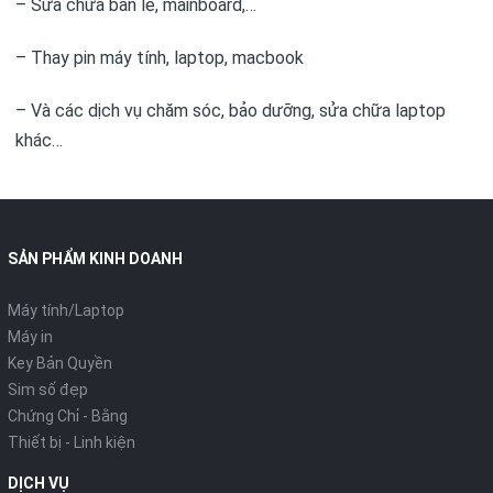
– Sửa chữa bản lề, mainboard,…
– Thay pin máy tính, laptop, macbook
– Và các dịch vụ chăm sóc, bảo dưỡng, sửa chữa laptop
khác…
SẢN PHẨM KINH DOANH
Máy tính/Laptop
Máy in
Key Bản Quyền
Sim số đẹp
Chứng Chỉ - Bằng
Thiết bị - Linh kiện
DỊCH VỤ