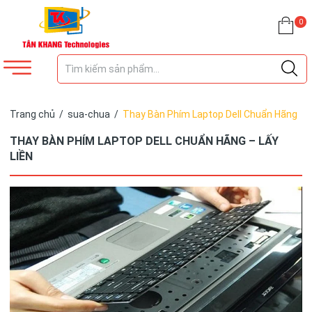
0
Trang chủ
/
sua-chua
/
Thay Bàn Phím Laptop Dell Chuẩn Hãng
– Lấy Liền
THAY BÀN PHÍM LAPTOP DELL CHUẨN HÃNG – LẤY
LIỀN