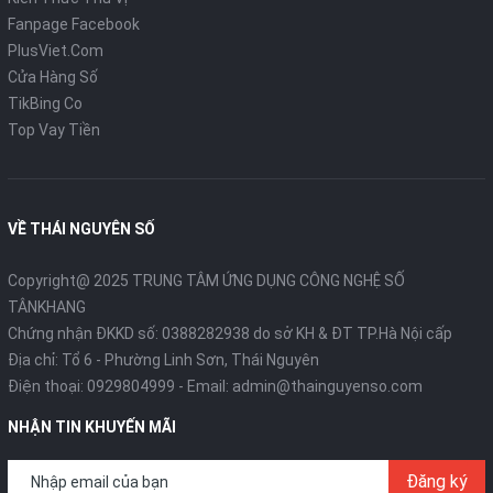
Fanpage Facebook
PlusViet.Com
Cửa Hàng Số
TikBing Co
Top Vay Tiền
VỀ THÁI NGUYÊN SỐ
Copyright@ 2025 TRUNG TÂM ỨNG DỤNG CÔNG NGHỆ SỐ
TÂNKHANG
Chứng nhận ĐKKD số: 0388282938 do sở KH & ĐT TP.Hà Nội cấp
Địa chỉ: Tổ 6 - Phường Linh Sơn, Thái Nguyên
Điện thoại:
0929804999
- Email:
admin@thainguyenso.com
NHẬN TIN KHUYẾN MÃI
Đăng ký