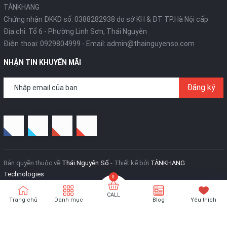
TÂNKHANG
Chứng nhận ĐKKD số: 0388282938 do sở KH & ĐT TP.Hà Nội cấp
Địa chỉ: Tổ 6 - Phường Linh Sơn, Thái Nguyên
Điện thoại:
0929804999
- Email:
admin@thainguyenso.com
NHẬN TIN KHUYẾN MÃI
Đăng ký
Bản quyền thuộc về
Thái Nguyên Số
- Thiết kế bởi
TÂNKHANG
Technologies
CALL
Trang chủ
Danh mục
Blog
Yêu thích