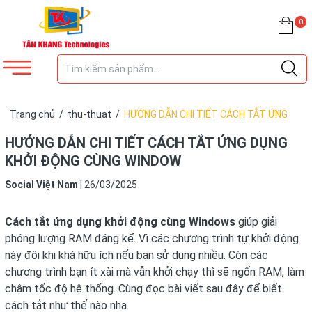
0
Trang chủ
/
thu-thuat
/
HƯỚNG DẪN CHI TIẾT CÁCH TẮT ỨNG
DỤNG KHỞI ĐỘNG CÙNG WINDOW
HƯỚNG DẪN CHI TIẾT CÁCH TẮT ỨNG DỤNG
KHỞI ĐỘNG CÙNG WINDOW
Social Việt Nam
|
26/03/2025
Cách tắt ứng dụng khởi động cùng Windows
giúp giải
phóng lượng RAM đáng kể. Vì các chương trình tự khởi động
này đôi khi khá hữu ích nếu bạn sử dụng nhiều. Còn các
chương trình bạn ít xài mà vẫn khởi chạy thì sẽ ngốn RAM, làm
chậm tốc độ hệ thống. Cùng đọc bài viết sau đây để biết
cách tắt như thế nào nha.