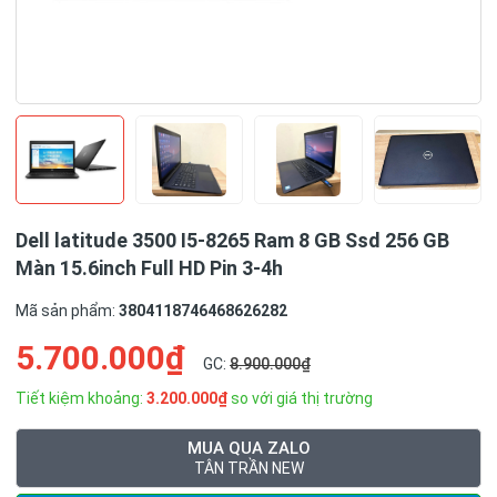
Dell latitude 3500 I5-8265 Ram 8 GB Ssd 256 GB
Màn 15.6inch Full HD Pin 3-4h
Mã sản phẩm:
3804118746468626282
5.700.000₫
GC:
8.900.000₫
Tiết kiệm khoảng:
3.200.000₫
so với giá thị trường
MUA QUA ZALO
TÂN TRẦN NEW