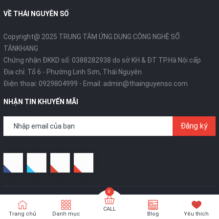
VỀ THÁI NGUYÊN SỐ
Copyright@ 2025 TRUNG TÂM ỨNG DỤNG CÔNG NGHỆ SỐ
TÂNKHANG
Chứng nhận ĐKKD số: 0388282938 do sở KH & ĐT TP.Hà Nội cấp
Địa chỉ: Tổ 6 - Phường Linh Sơn, Thái Nguyên
Điện thoại:
0929804999
- Email:
admin@thainguyenso.com
NHẬN TIN KHUYẾN MÃI
Đăng ký
Bản quyền thuộc về
Thái Nguyên Số
- Thiết kế bởi
TÂNKHANG
Technologies
CALL
Trang chủ
Danh mục
Blog
Yêu thích