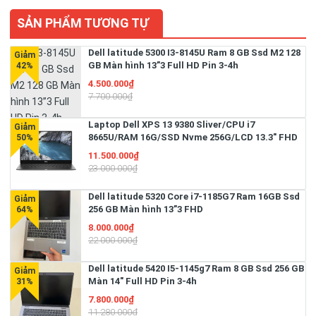
SẢN PHẨM TƯƠNG TỰ
Dell latitude 5300 I3-8145U Ram 8 GB Ssd M2 128
GB Màn hình 13”3 Full HD Pin 3-4h
4.500.000₫
7.700.000₫
Laptop Dell XPS 13 9380 Sliver/CPU i7
8665U/RAM 16G/SSD Nvme 256G/LCD 13.3" FHD
/Bateyr 4 Cell 51W/Hệ điều hành Win 11 bản
11.500.000₫
quyền
23.000.000₫
Dell latitude 5320 Core i7-1185G7 Ram 16GB Ssd
256 GB Màn hình 13”3 FHD
8.000.000₫
22.000.000₫
Dell latitude 5420 I5-1145g7 Ram 8 GB Ssd 256 GB
Màn 14" Full HD Pin 3-4h
7.800.000₫
11.280.000₫