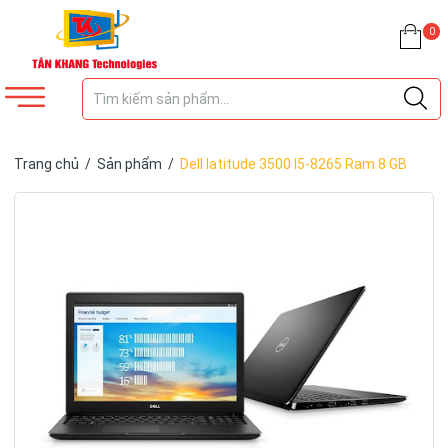
0
Trang chủ
/
Sản phẩm
/
Dell latitude 3500 I5-8265 Ram 8 GB
Ssd 256 GB Màn 15.6inch Full HD Pin 3-4h