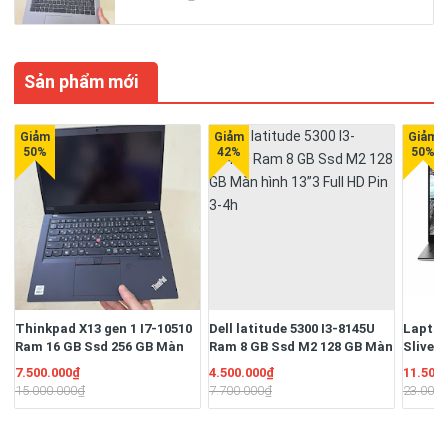
Sản phẩm mới
Thinkpad X13 gen 1 I7-10510
Dell latitude 5300 I3-8145U
Laptop
Ram 16 GB Ssd 256 GB Màn
Ram 8 GB Ssd M2 128 GB Màn
Sliver
13.3" Full HD Ngoại hình đẹp
hình 13”3 Full HD Pin 3-4h
16G/S
7.500.000₫
4.500.000₫
11.500
Pin 3-4h
13.3" F
15.000.000₫
7.700.000₫
23.000.
51W/Hệ
quyền