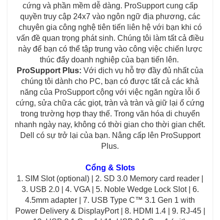
cứng và phần mềm dễ dàng. ProSupport cung cấp
quyền truy cập 24x7 vào ngôn ngữ địa phương, các
chuyên gia công nghệ tiên tiến liên hệ với bạn khi có
vấn đề quan trọng phát sinh. Chúng tôi làm tất cả điều
này để bạn có thể tập trung vào công việc chiến lược
thúc đẩy doanh nghiệp của bạn tiến lên.
ProSupport Plus:
Với dịch vụ hỗ trợ đầy đủ nhất của
chúng tôi dành cho PC, bạn có được tất cả các khả
năng của ProSupport cộng với việc ngăn ngừa lỗi ổ
cứng, sửa chữa các giọt, tràn và tràn và giữ lại ổ cứng
trong trường hợp thay thế. Trong văn hóa di chuyển
nhanh ngày nay, không có thời gian cho thời gian chết.
Dell có sự trở lại của bạn. Nâng cấp lên ProSupport
Plus.
Cổng & Slots
1. SIM Slot (optional) | 2. SD 3.0 Memory card reader |
3. USB 2.0 | 4. VGA | 5. Noble Wedge Lock Slot | 6.
4.5mm adapter | 7. USB Type C™ 3.1 Gen 1 with
Power Delivery & DisplayPort | 8. HDMI 1.4 | 9. RJ-45 |