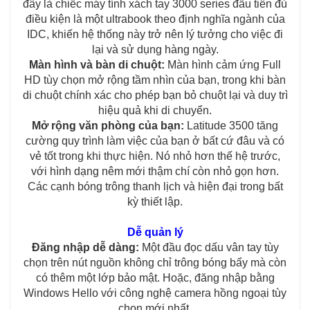
đây là chiếc máy tính xách tay 3000 series đầu tiên đủ
điều kiện là một ultrabook theo định nghĩa ngành của
IDC, khiến hệ thống này trở nên lý tưởng cho việc đi
lại và sử dụng hàng ngày.
Màn hình và bàn di chuột:
Màn hình cảm ứng Full
HD tùy chọn mở rộng tầm nhìn của bạn, trong khi bàn
di chuột chính xác cho phép bạn bỏ chuột lại và duy trì
hiệu quả khi di chuyển.
Mở rộng văn phòng của bạn:
Latitude 3500 tăng
cường quy trình làm việc của bạn ở bất cứ đâu và có
vẻ tốt trong khi thực hiện. Nó nhỏ hơn thế hệ trước,
với hình dạng nêm mới thậm chí còn nhỏ gọn hơn.
Các cạnh bóng trông thanh lịch và hiện đại trong bất
kỳ thiết lập.
Dễ quản lý
Đăng nhập dễ dàng:
Một đầu đọc dấu vân tay tùy
chọn trên nút nguồn không chỉ trông bóng bẩy mà còn
có thêm một lớp bảo mật. Hoặc, đăng nhập bằng
Windows Hello với công nghệ camera hồng ngoại tùy
chọn mới nhất.