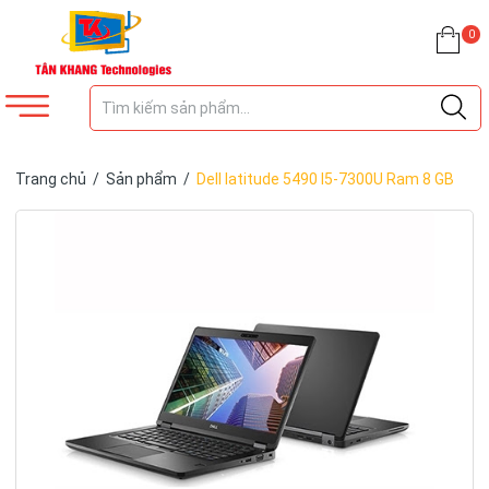
0
Trang chủ
/
Sản phẩm
/
Dell latitude 5490 I5-7300U Ram 8 GB
Ssd 256 GB Màn hình 14 inch Full HD Phím có đèn led Pin 3-4h