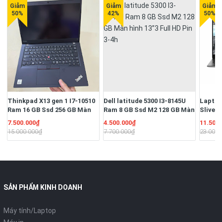
Thinkpad X13 gen 1 I7-10510
Dell latitude 5300 I3-8145U
Laptop
Ram 16 GB Ssd 256 GB Màn
Ram 8 GB Ssd M2 128 GB Màn
Sliver
13.3" Full HD Ngoại hình đẹp
hình 13”3 Full HD Pin 3-4h
16G/S
7.500.000₫
4.500.000₫
11.500
Pin 3-4h
13.3" F
15.000.000₫
7.700.000₫
23.000.
51W/Hệ
quyền
SẢN PHẨM KINH DOANH
Máy tính/Laptop