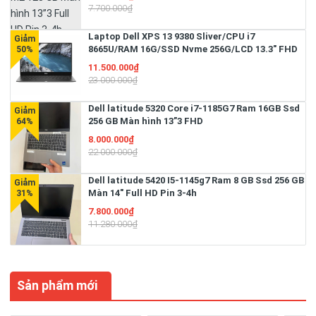
7.700.000₫
Laptop Dell XPS 13 9380 Sliver/CPU i7
8665U/RAM 16G/SSD Nvme 256G/LCD 13.3" FHD
/Bateyr 4 Cell 51W/Hệ điều hành Win 11 bản
11.500.000₫
quyền
23.000.000₫
Dell latitude 5320 Core i7-1185G7 Ram 16GB Ssd
256 GB Màn hình 13”3 FHD
8.000.000₫
22.000.000₫
Dell latitude 5420 I5-1145g7 Ram 8 GB Ssd 256 GB
Màn 14" Full HD Pin 3-4h
7.800.000₫
11.280.000₫
Sản phẩm mới