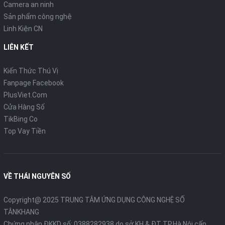
Camera an ninh
Sản phẩm công nghệ
Linh Kiện CN
LIÊN KẾT
Kiến Thức Thú Vị
Fanpage Facebook
PlusViet.Com
Cửa Hàng Số
TikBing Co
Top Vay Tiền
VỀ THÁI NGUYÊN SỐ
Copyright@ 2025 TRUNG TÂM ỨNG DỤNG CÔNG NGHỆ SỐ
TÂNKHANG
Chứng nhận ĐKKD số: 0388282938 do sở KH & ĐT TP.Hà Nội cấp