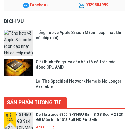
Facebook
0929804999
DỊCH VỤ
Tổng hợp về Apple Silicon M (còn cập nhật khi
có chip mới)
Giải thích tên gọi và các hậu tố có trên các
dòng CPU AMD
Lỗi The Specified Network Name is No Longer
Available
SẢN PHẨM TƯƠNG TỰ
Dell latitude 5300 I3-8145U Ram 8 GB Ssd M2 128
GB Màn hình 13”3 Full HD Pin 3-4h
4.500.000₫