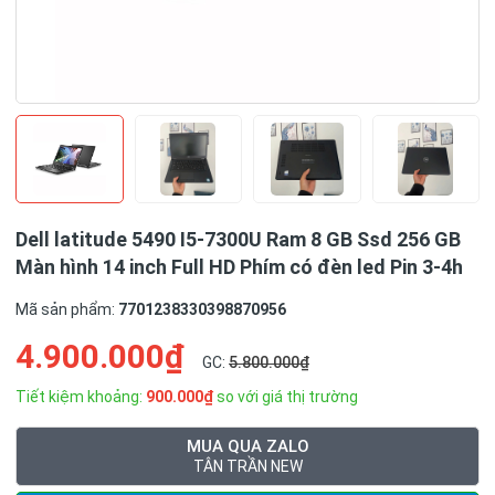
Dell latitude 5490 I5-7300U Ram 8 GB Ssd 256 GB
Màn hình 14 inch Full HD Phím có đèn led Pin 3-4h
Mã sản phẩm:
7701238330398870956
4.900.000₫
GC:
5.800.000₫
Tiết kiệm khoảng:
900.000₫
so với giá thị trường
MUA QUA ZALO
TÂN TRẦN NEW