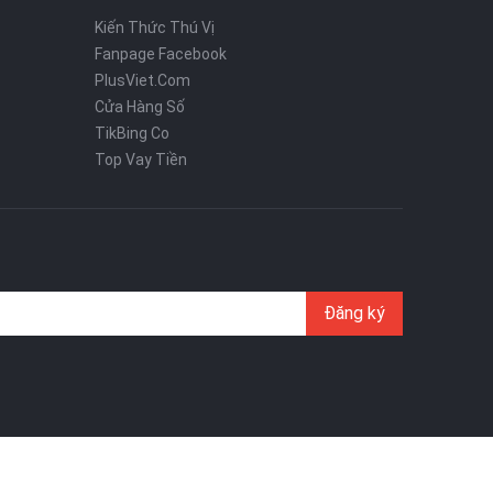
Kiến Thức Thú Vị
Fanpage Facebook
PlusViet.Com
Cửa Hàng Số
TikBing Co
Top Vay Tiền
Đăng ký
Trang chủ
Giới thiệu
Liên hệ
Chính Sách (term)