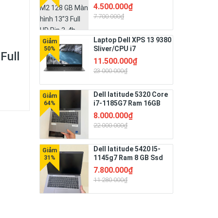
128 GB Màn hình 13”3
4.500.000₫
Full HD Pin 3-4h
7.700.000₫
Laptop Dell XPS 13 9380
Sliver/CPU i7
Full
8665U/RAM 16G/SSD
11.500.000₫
Nvme 256G/LCD 13.3"
23.000.000₫
FHD /Bateyr 4 Cell
51W/Hệ điều hành Win
11 bản quyền
Dell latitude 5320 Core
i7-1185G7 Ram 16GB
Ssd 256 GB Màn hình
8.000.000₫
13”3 FHD
22.000.000₫
Dell latitude 5420 I5-
1145g7 Ram 8 GB Ssd
256 GB Màn 14" Full HD
7.800.000₫
Pin 3-4h
11.280.000₫