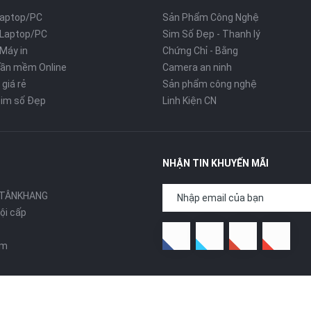
Laptop/PC
Sản Phẩm Công Nghệ
 Laptop/PC
Sim Số Đẹp - Thanh lý
Máy in
Chứng Chỉ - Bằng
hần mềm Online
Camera an ninh
 giá rẻ
Sản phẩm công nghệ
im số Đẹp
Linh Kiện CN
NHẬN TIN KHUYẾN MÃI
 TÂNKHANG
ội cấp
om
echnologies