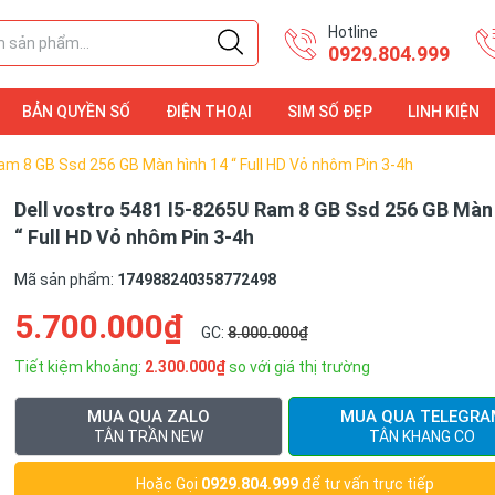
Hotline
0929.804.999
BẢN QUYỀN SỐ
ĐIỆN THOẠI
SIM SỐ ĐẸP
LINH KIỆN
ĐIỆN THOẠI
LINH KIỆN
am 8 GB Ssd 256 GB Màn hình 14 “ Full HD Vỏ nhôm Pin 3-4h
Dell vostro 5481 I5-8265U Ram 8 GB Ssd 256 GB Màn 
“ Full HD Vỏ nhôm Pin 3-4h
Mã sản phẩm:
174988240358772498
5.700.000₫
GC:
8.000.000₫
Tiết kiệm khoảng:
2.300.000₫
so với giá thị trường
MUA QUA ZALO
MUA QUA TELEGRA
TÂN TRẦN NEW
TÂN KHANG CO
Hoặc Gọi
0929.804.999
để tư vấn trực tiếp