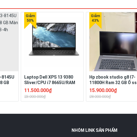
I3-8145U
Laptop Dell XPS 13 9380
Hp zbook studio g8 I7-
28 GB
Sliver/CPU i7 8665U/RAM
11800H Ram 32 GB Ổ ss
D Pin 3-
16G/SSD Nvme 256G/LCD
GB Màn 15.6" ich Full H
11.500.000₫
15.900.000₫
13.3" FHD /Bateyr 4 Cell
VGA: Nvidia T1200 lapt
23.000.000₫
28.000.000₫
51W/Hệ điều hành Win 11 bản
GPU (4gb DRR6).
quyền
NHÓM LINK SẢN PHẨM