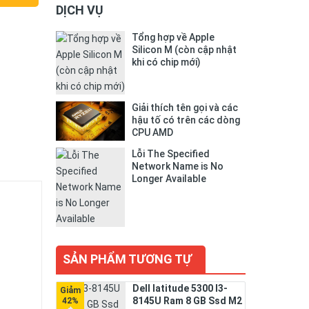
DỊCH VỤ
Tổng hợp về Apple
Silicon M (còn cập nhật
khi có chip mới)
Giải thích tên gọi và các
hậu tố có trên các dòng
CPU AMD
Lỗi The Specified
Network Name is No
Longer Available
SẢN PHẨM TƯƠNG TỰ
Dell latitude 5300 I3-
8145U Ram 8 GB Ssd M2