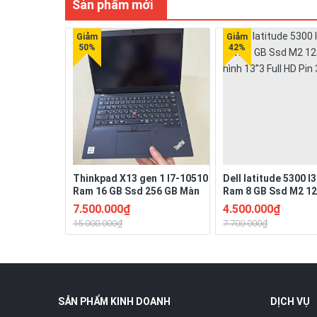
Sản phẩm mới
Thinkpad X13 gen 1 I7-10510
Dell latitude 5300 
Ram 16 GB Ssd 256 GB Màn
Ram 8 GB Ssd M2 1
13.3" Full HD Ngoại hình đẹp
Màn hình 13”3 Full H
7.500.000₫
4.500.000₫
Pin 3-4h
4h
15.000.000₫
7.700.000₫
SẢN PHẨM KINH DOANH
DỊCH VỤ