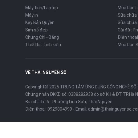
Máy tính/Laptop
Mua bán 
Máy in
Sữa chữa
Key Bản Quyền
Sửa chữa 
Sim số đẹp
Cài đặt P
Chứng Chỉ - Bằng
Điện thoại
Thiết bị - Linh kiện
Mua bán S
VỀ THÁI NGUYÊN SỐ
Copyright@ 2025 TRUNG TÂM ỨNG DỤNG CÔNG NGHỆ SỐ
Chứng nhận ĐKKD số: 0388282938 do sở KH & ĐT TP.Hà N
Địa chỉ: Tổ 6 - Phường Linh Sơn, Thái Nguyên
Điện thoại:
0929804999
- Email:
admin@thainguyenso.c
Bản quyền thuộc về
Thái Nguyên Số
- Thiết kế bởi
TÂNKHANG T