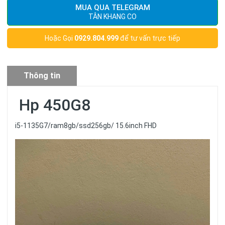
MUA QUA TELEGRAM
TÂN KHANG CO
Hoặc Gọi
0929.804.999
để tư vấn trực tiếp
Thông tin
sản phẩm
Hp 450G8
i5-1135G7/ram8gb/ssd256gb/ 15.6inch FHD