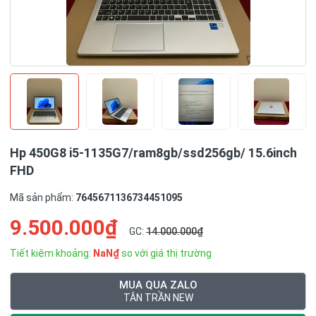
Hp 450G8 i5-1135G7/ram8gb/ssd256gb/ 15.6inch
FHD
Mã sản phẩm:
7645671136734451095
9.500.000₫
GC:
14.000.000₫
Tiết kiệm khoảng:
NaN₫
so với giá thị trường
MUA QUA ZALO
TÂN TRẦN NEW