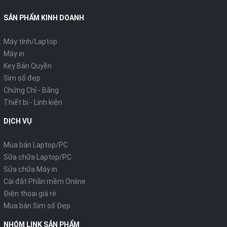
15.000.000₫
7.700.000₫
23.000.
51W/Hệ
quyền
SẢN PHẨM KINH DOANH
Máy tính/Laptop
Máy in
Key Bản Quyền
Sim số đẹp
Chứng Chỉ - Bằng
Thiết bị - Linh kiện
DỊCH VỤ
Mua bán Laptop/PC
Sữa chữa Laptop/PC
Sửa chữa Máy in
Cài đặt Phần mềm Online