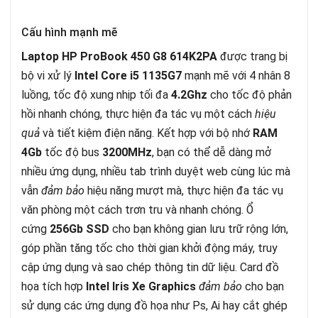
Cấu hình mạnh mẽ
Laptop HP ProBook 450 G8 614K2PA
được trang bị
bộ vi xử lý
Intel Core i5 1135G7
mạnh mẽ với 4 nhân 8
luồng, tốc độ xung nhịp tối đa
4.2Ghz
cho tốc độ phản
hồi nhanh chóng, thực hiện đa tác vụ một cách
hiệu
quả
và tiết kiệm điện năng. Kết hợp với bộ nhớ
RAM
4Gb
tốc độ bus
3200MHz
, bạn có thể dễ dàng mở
nhiều ứng dụng, nhiều tab trình duyệt web cùng lúc mà
vẫn
đảm bảo
hiệu năng mượt mà, thực hiện đa tác vụ
văn phòng một cách trơn tru và nhanh chóng. Ổ
cứng
256Gb SSD
cho bạn không gian lưu trữ rộng lớn,
góp phần tăng tốc cho thời gian khởi động máy, truy
cập ứng dụng và sao chép thông tin dữ liệu. Card đồ
họa tích hợp
Intel Iris Xe Graphics
đảm bảo
cho bạn
sử dụng các ứng dụng đồ họa như Ps, Ai hay cắt ghép