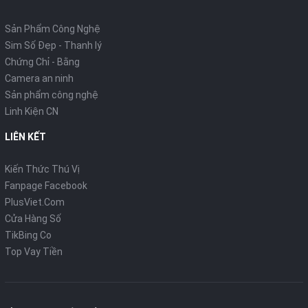
Điện thoại giá rẻ
Mua bán Sim số Đẹp
NHÓM LINK SẢN PHẨM
Sản Phẩm Công Nghệ
Sim Số Đẹp - Thanh lý
Chứng Chỉ - Bằng
Camera an ninh
Sản phẩm công nghệ
Linh Kiện CN
LIÊN KẾT
Kiến Thức Thú Vị
Fanpage Facebook
PlusViet.Com
Cửa Hàng Số
TikBing Co
Top Vay Tiền