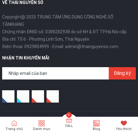
VỀ THÁI NGUYÊN SỐ
Copyright@ 2025 TRUNG TÂM ỨNG DỤNG CÔNG NGHỆ SỐ
TÂNKHANG
Chứng nhận ĐKKD số: 0388282938 do sở KH & ĐT TP.Hà Nội cấp
Địa chỉ: Tổ 6 - Phường Linh Sơn, Thái Nguyên
Điện thoại:
0929804999
- Email:
admin@thainguyenso.com
NHẬN TIN KHUYẾN MÃI
Đăng ký
CALL
Trang chủ
Danh mục
Blog
Yêu thích