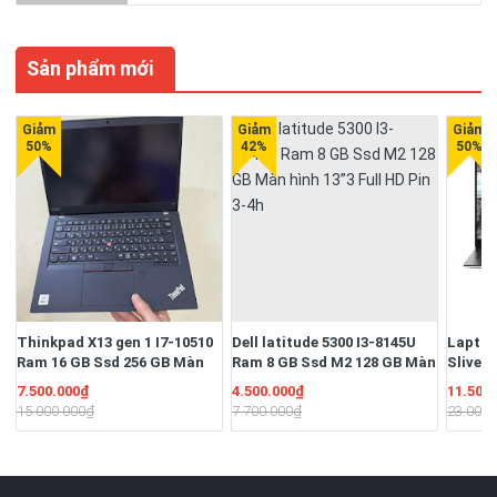
250.000 - 350.000₫
290.000 - 550.000₫
Sản phẩm mới
Thinkpad X13 gen 1 I7-10510
Dell latitude 5300 I3-8145U
Laptop
Ram 16 GB Ssd 256 GB Màn
Ram 8 GB Ssd M2 128 GB Màn
Sliver
13.3" Full HD Ngoại hình đẹp
hình 13”3 Full HD Pin 3-4h
16G/S
7.500.000₫
4.500.000₫
11.500
Pin 3-4h
13.3" F