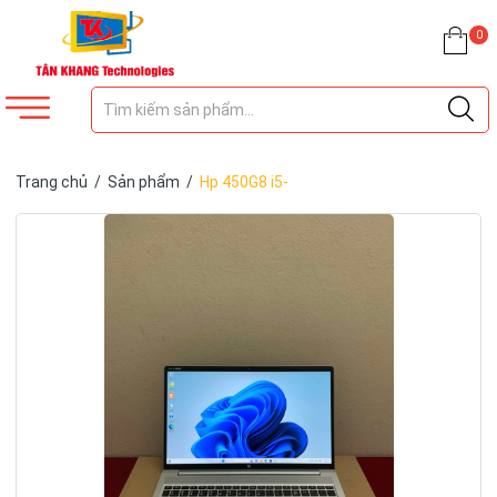
0
Trang chủ
/
Sản phẩm
/
Hp 450G8 i5-
1135G7/ram8gb/ssd256gb/ 15.6inch FHD