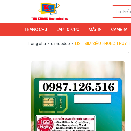
TRANG CHỦ
LAPTOP/PC
MÁY IN
CAMERA
DỊCH VỤ
LAPTOP/PC
CAMERA
Trang chủ
/
simsodep
/
LIST SIM SIÊU PHONG THỦY 