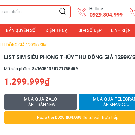
Hotline
0929.804.999
BẢN QUYỀN SỐ
ĐIỆN THOẠI
SIM SỐ ĐẸP
LINH KIỆN
ĐIỆN THOẠI
LINH KIỆN
THU ĐỒNG GIÁ 1299K/SIM
LIST SIM SIÊU PHONG THỦY THU ĐỒNG GIÁ 1299K/
Mã sản phẩm:
8416051320771755459
1.299.999₫
MUA QUA ZALO
MUA QUA TELEGRA
TÂN TRẦN NEW
TÂN KHANG CO
Hoặc Gọi
0929.804.999
để tư vấn trực tiếp