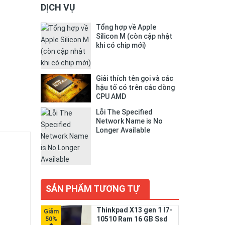
DỊCH VỤ
Tổng hợp về Apple
Silicon M (còn cập nhật
khi có chip mới)
Giải thích tên gọi và các
hậu tố có trên các dòng
CPU AMD
Lỗi The Specified
Network Name is No
Longer Available
SẢN PHẨM TƯƠNG TỰ
Thinkpad X13 gen 1 I7-
10510 Ram 16 GB Ssd