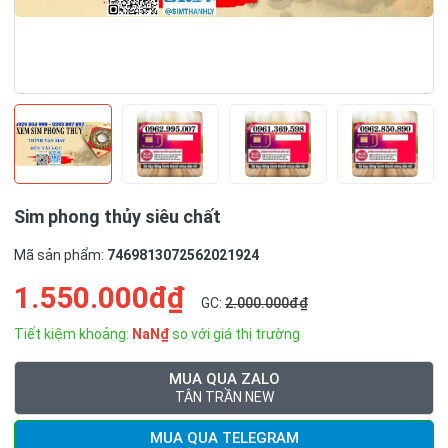
Sim phong thủy siêu chất
Mã sản phẩm:
7469813072562021924
1.550.000đ₫
GC:
2.000.000đ₫
Tiết kiệm khoảng:
NaN₫
so với giá thị trường
MUA QUA ZALO
TÂN TRẦN NEW
MUA QUA TELEGRAM