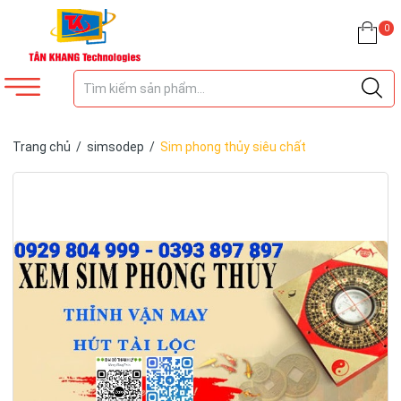
0
Trang chủ
/
simsodep
/
Sim phong thủy siêu chất