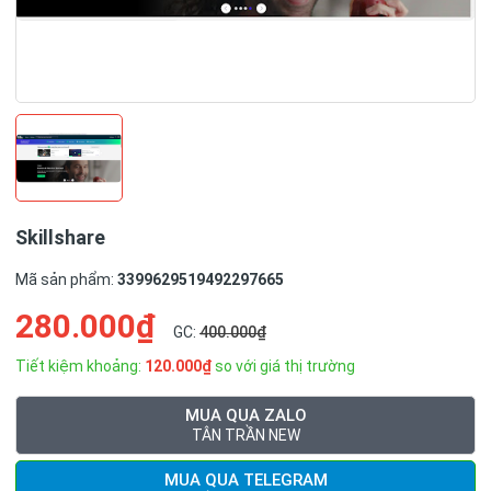
Skillshare
Mã sản phẩm:
3399629519492297665
280.000₫
GC:
400.000₫
Tiết kiệm khoảng:
120.000₫
so với giá thị trường
MUA QUA ZALO
TÂN TRẦN NEW
MUA QUA TELEGRAM