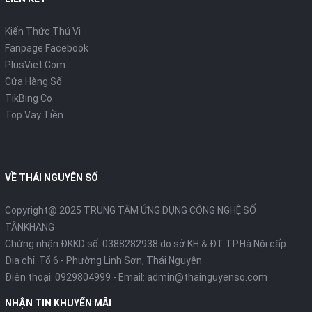
LIÊN KẾT
Kiến Thức Thú Vị
Fanpage Facebook
PlusViet.Com
Cửa Hàng Số
TikBing Co
Top Vay Tiền
VỀ THÁI NGUYÊN SỐ
Copyright@ 2025 TRUNG TÂM ỨNG DỤNG CÔNG NGHỆ SỐ
TÂNKHANG
Chứng nhận ĐKKD số: 0388282938 do sở KH & ĐT TP.Hà Nội cấp
Địa chỉ: Tổ 6 - Phường Linh Sơn, Thái Nguyên
Điện thoại:
0929804999
- Email:
admin@thainguyenso.com
NHẬN TIN KHUYẾN MÃI