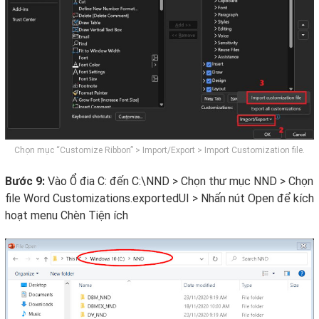
Chọn mục “Customize Ribbon” > Import/Export > Import Customization file.
Bước 9:
Vào Ổ đia C: đến C:\NND > Chọn thư mục NND > Chọn
file Word Customizations.exportedUI > Nhấn nút Open để kích
hoạt menu Chèn Tiện ích