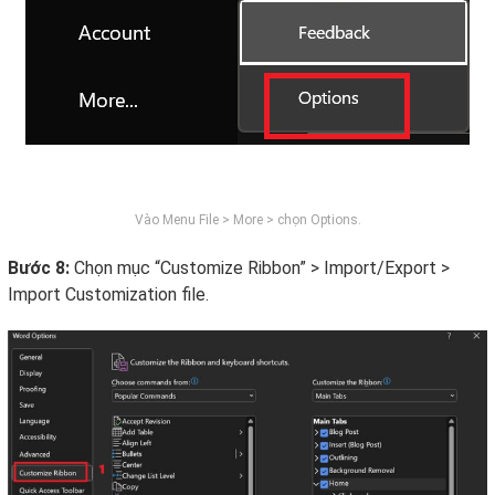
Vào Menu File > More > chọn Options.
Bước 8:
Chọn mục “Customize Ribbon” > Import/Export >
Import Customization file.