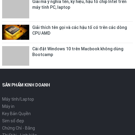
Giải mã ý nghĩa tên, ký hiệu, hậu tố chip Intel trên
máy tính PC, laptop
Giải thích tên gọi và các hậu tố có trên các dòng
CPU AMD
Cài đặt Windows 10 trên Macbook không dùng
Bootcamp
SẢN PHẨM KINH DOANH
Máy tính/Laptop
Máy in
Key Bản Quyền
Sim số đẹp
Chứng Chỉ - Bằng