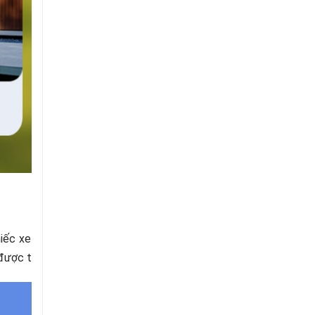
chiếc xe từ các vật thể chuyển động khác. Nếu thành
 được thông báo ngay lập tức.