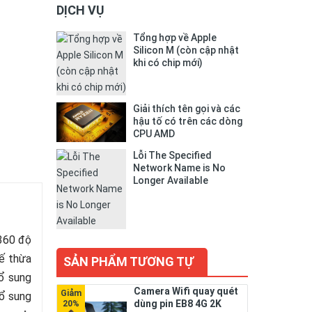
DỊCH VỤ
Tổng hợp về Apple
Silicon M (còn cập nhật
khi có chip mới)
Giải thích tên gọi và các
hậu tố có trên các dòng
CPU AMD
Lỗi The Specified
Network Name is No
Longer Available
360 độ
kế thừa
SẢN PHẨM TƯƠNG TỰ
ổ sung
Camera Wifi quay quét
bổ sung
dùng pin EB8 4G 2K