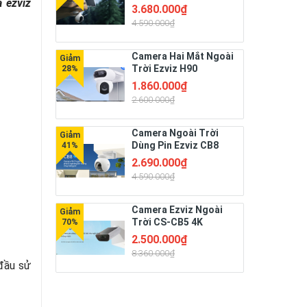
 ezviz
3.680.000₫
4.590.000₫
Camera Hai Mắt Ngoài
Trời Ezviz H90
(4MP+4MP)
1.860.000₫
2.600.000₫
Camera Ngoài Trời
Dùng Pin Ezviz CB8
(3MP)
2.690.000₫
4.590.000₫
Camera Ezviz Ngoài
Trời CS-CB5 4K
2.500.000₫
8.360.000₫
đầu sử