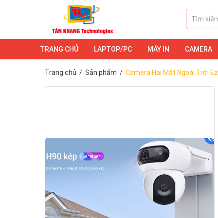
TRANG CHỦ
LAPTOP/PC
MÁY IN
CAMERA
DỊCH VỤ
LAPTOP/PC
CAMERA
Trang chủ
/
Sản phẩm
/
Camera Hai Mắt Ngoài Trời E