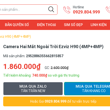
Hotline
0929.804.999
BẢN QUYỀN SỐ
ĐIỆN THOẠI
SIM SỐ ĐẸP
LINH KIỆN
ĐIỆN THOẠI
LINH KIỆN
zviz H90 (4MP+4MP)
Camera Hai Mắt Ngoài Trời Ezviz H90 (4MP+4MP)
Mã sản phẩm:
2952886355662815857
1.860.000₫
GC:
2.600.000₫
Tiết kiệm khoảng:
740.000₫
so với giá thị trường
MUA QUA ZALO
MUA QUA TELEGRA
TÂN TRẦN NEW
TÂN KHANG CO
Hoặc Gọi
0929.804.999
để tư vấn trực tiếp