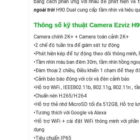
bằng cách phản ứng với nhau để phát hiện và t
ngoài trời
H90 Dual cung cấp tầm nhìn và hiệu quả
Thông số kỹ thuật Camera Ezviz H9
Camera chính 2K+ + Camera toàn cảnh 2K+
•2 chế độ tuần tra để giám sát tự động
•Phát hiện kép để tự động theo dõi thông minh, 
•Tầm nhìn màu ban đêm 30m, tầm nhìn hồng ngo
•Đàm thoại 2 chiều, Điều khiển 1 chạm để thay đ
•Cảnh báo báo động với còi và đèn cảnh báo
•Hỗ trợ WiFi , IEEE802.11b, 802.11g, 802.11n 
•Chuấn nén H.265/H.264
•Hỗ trợ thẻ nhớ MicroSD tối đa 512GB, Hỗ trợ lư
•Tương thích với Google và Alexa
•Hỗ trợ WiFi + cài đặt WiFi thông minh với phần m
dụng
•Tiêu chuẩn IP65