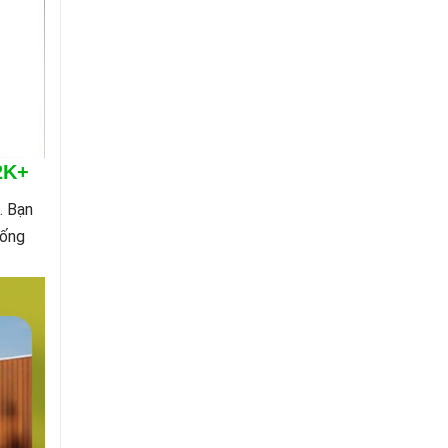
2K+
. Bạn
 ống