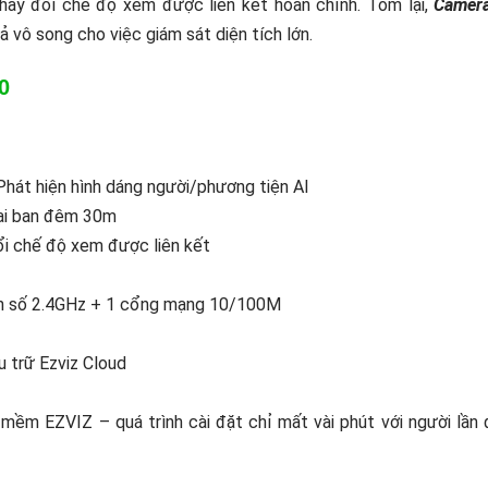
hay đổi chế độ xem được liên kết hoàn chỉnh. Tóm lại,
Camera
 vô song cho việc giám sát diện tích lớn.
0
Phát hiện hình dáng người/phương tiện AI
ại ban đêm 30m
ổi chế độ xem được liên kết
, tần số 2.4GHz + 1 cổng mạng 10/100M
u trữ Ezviz Cloud
ềm EZVIZ – quá trình cài đặt chỉ mất vài phút với người lần 