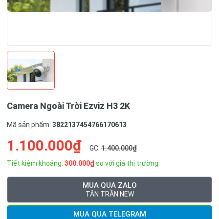
Camera Ngoài Trời Ezviz H3 2K
Mã sản phẩm:
3822137454766170613
1.100.000₫
GC:
1.400.000₫
Tiết kiệm khoảng:
300.000₫
so với giá thị trường
MUA QUA ZALO
TÂN TRẦN NEW
MUA QUA TELEGRAM