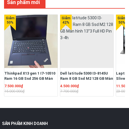
Sản phẩm mới
Thinkpad X13 gen 1 I7-10510
Dell latitude 5300 I3-8145U
Laptop
Ram 16 GB Ssd 256 GB Màn
Ram 8 GB Ssd M2 128 GB Màn
Sliver
13.3" Full HD Ngoại hình đẹp
hình 13”3 Full HD Pin 3-4h
16G/S
7.500.000₫
4.500.000₫
11.500
Pin 3-4h
13.3" F
15.000.000₫
7.700.000₫
23.000.
51W/Hệ
quyền
SẢN PHẨM KINH DOANH