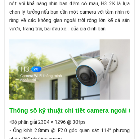
nét với khả năng nhìn ban đêm có màu, H3 2K là lựa
chọn lý tưởng nếu bạn cần một camera với tầm nhìn rõ
ràng về các không gian ngoài trời rộng lớn kể cả sân
vườn, trang trại, bãi đậu xe… của gia đình bạn.
Thông số kỹ thuật chi tiết camera ngoài trờ
•Độ phân giải 2304 × 1296 @ 30fps
• Ống kính 2.8mm @ F2.0 góc quan sát 114° phương
chéo, 96° phương ngang