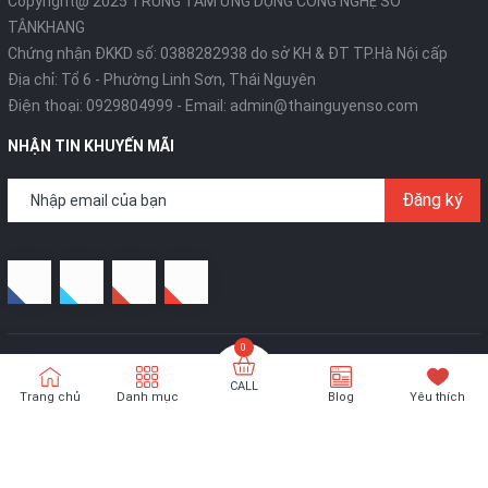
Copyright@ 2025 TRUNG TÂM ỨNG DỤNG CÔNG NGHỆ SỐ
TÂNKHANG
Chứng nhận ĐKKD số: 0388282938 do sở KH & ĐT TP.Hà Nội cấp
Địa chỉ: Tổ 6 - Phường Linh Sơn, Thái Nguyên
Điện thoại:
0929804999
- Email:
admin@thainguyenso.com
NHẬN TIN KHUYẾN MÃI
Đăng ký
Bản quyền thuộc về
Thái Nguyên Số
- Thiết kế bởi
TÂNKHANG
Technologies
CALL
Trang chủ
Danh mục
Blog
Yêu thích