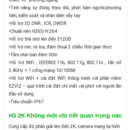
•Tính năng tự động theo dõi, phát hiện người/phương
tiện, kiểm soát và nhận diện vẫy tay
•Hỗ trợ 3D DNR , ICR, DWDR
•Chuấn nén H265/H.264
•Hỗ trợ thẻ nhớ lên đến 512GB
•Hỗ trợ mic và loa, đàm thoại 2 chiều thời gian thực
•Tầm nhìn ban đêm 30m
•Hỗ trợ WiFi , IEEE802.11b, 802.11g, 802.11n , tần số
2.4GHz + 1 cổng mạng 10/100M
•Hỗ trợ WiFi + cài đặt WiFi thông minh với phần mềm
EZVIZ – quá trình cài đặt chỉ mất vài phút với người lần
đầu sử dụng
•Tiêu chuẩn IP67
H3 2K Không một chi tiết quan trọng nào bị
Cung cấp độ phân giải lên đến 2K, camera mang lại hình