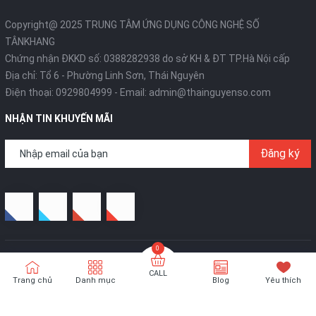
Copyright@ 2025 TRUNG TÂM ỨNG DỤNG CÔNG NGHỆ SỐ
TÂNKHANG
Chứng nhận ĐKKD số: 0388282938 do sở KH & ĐT TP.Hà Nội cấp
Địa chỉ: Tổ 6 - Phường Linh Sơn, Thái Nguyên
Điện thoại:
0929804999
- Email:
admin@thainguyenso.com
NHẬN TIN KHUYẾN MÃI
Đăng ký
Bản quyền thuộc về
Thái Nguyên Số
- Thiết kế bởi
TÂNKHANG
Technologies
CALL
Trang chủ
Danh mục
Blog
Yêu thích