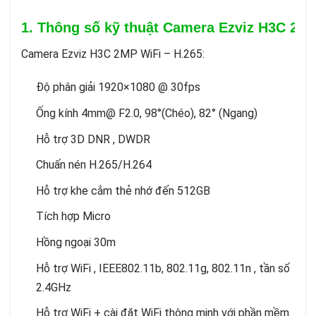
1. Thông số kỹ thuật Camera Ezviz H3C 2M
Camera Ezviz H3C 2MP WiFi – H.265:
Độ phân giải 1920×1080 @ 30fps
Ống kính 4mm@ F2.0, 98°(Chéo), 82° (Ngang)
Hỗ trợ 3D DNR , DWDR
Chuấn nén H.265/H.264
Hỗ trợ khe cắm thẻ nhớ đến 512GB
Tích hợp Micro
Hồng ngoại 30m
Hỗ trợ WiFi , IEEE802.11b, 802.11g, 802.11n , tần số
2.4GHz
Hỗ trợ WiFi + cài đặt WiFi thông minh với phần mềm