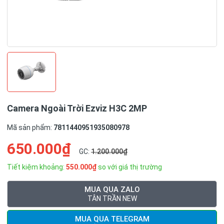
Camera Ngoài Trời Ezviz H3C 2MP
Mã sản phẩm:
7811440951935080978
650.000₫
GC:
1.200.000₫
Tiết kiệm khoảng:
550.000₫
so với giá thị trường
MUA QUA ZALO
TÂN TRẦN NEW
MUA QUA TELEGRAM