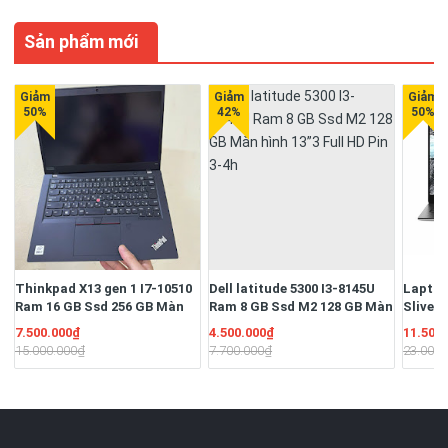
Sản phẩm mới
Thinkpad X13 gen 1 I7-10510
Dell latitude 5300 I3-8145U
Laptop
Ram 16 GB Ssd 256 GB Màn
Ram 8 GB Ssd M2 128 GB Màn
Sliver
13.3" Full HD Ngoại hình đẹp
hình 13”3 Full HD Pin 3-4h
16G/S
7.500.000₫
4.500.000₫
11.500
Pin 3-4h
13.3" F
15.000.000₫
7.700.000₫
23.000.
51W/Hệ
quyền