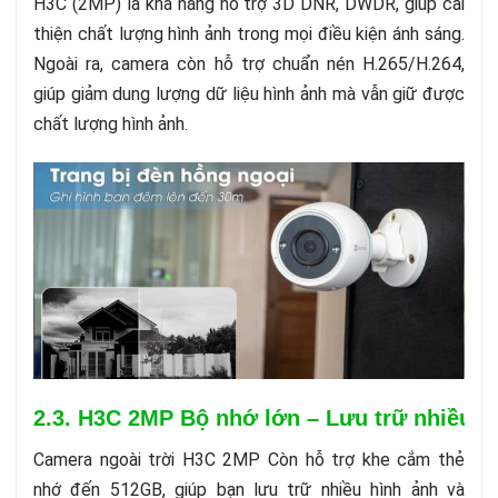
H3C (2MP) là khả năng hỗ trợ 3D DNR, DWDR, giúp cải
thiện chất lượng hình ảnh trong mọi điều kiện ánh sáng.
Ngoài ra, camera còn hỗ trợ chuẩn nén H.265/H.264,
giúp giảm dung lượng dữ liệu hình ảnh mà vẫn giữ được
chất lượng hình ảnh.
2.3. H3C 2MP
Bộ nhớ lớn – Lưu trữ nhiều 
Camera ngoài trời H3C 2MP Còn hỗ trợ khe cắm thẻ
nhớ đến 512GB, giúp bạn lưu trữ nhiều hình ảnh và