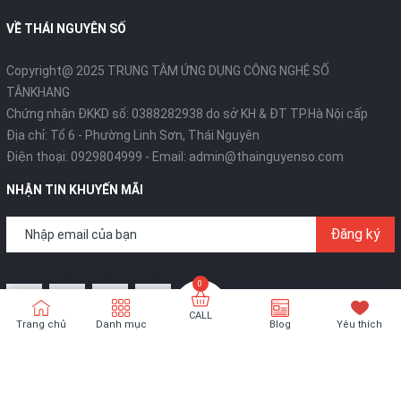
VỀ THÁI NGUYÊN SỐ
Copyright@ 2025 TRUNG TÂM ỨNG DỤNG CÔNG NGHỆ SỐ
TÂNKHANG
Chứng nhận ĐKKD số: 0388282938 do sở KH & ĐT TP.Hà Nội cấp
Địa chỉ: Tổ 6 - Phường Linh Sơn, Thái Nguyên
Điện thoại:
0929804999
- Email:
admin@thainguyenso.com
NHẬN TIN KHUYẾN MÃI
Đăng ký
CALL
Trang chủ
Danh mục
Blog
Yêu thích
Bản quyền thuộc về
Thái Nguyên Số
- Thiết kế bởi
TÂNKHANG
Technologies