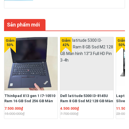
Sản phẩm mới
Thinkpad X13 gen 1 I7-10510
Dell latitude 5300 I3-8145U
Laptop
Ram 16 GB Ssd 256 GB Màn
Ram 8 GB Ssd M2 128 GB Màn
Sliver
13.3" Full HD Ngoại hình đẹp
hình 13”3 Full HD Pin 3-4h
16G/S
7.500.000₫
4.500.000₫
11.500
Pin 3-4h
13.3" F
15.000.000₫
7.700.000₫
23.000.
51W/Hệ
quyền