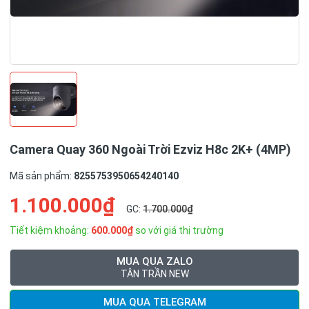
Camera Quay 360 Ngoài Trời Ezviz H8c 2K+ (4MP)
Mã sản phẩm:
8255753950654240140
1.100.000₫
GC:
1.700.000₫
Tiết kiệm khoảng:
600.000₫
so với giá thị trường
MUA QUA ZALO
TÂN TRẦN NEW
MUA QUA TELEGRAM