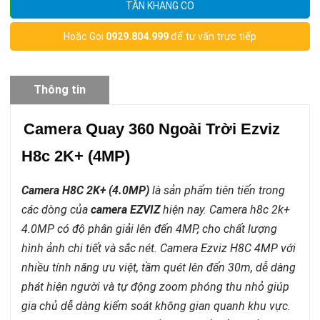
TÂN KHANG CO
Hoặc Gọi
0929.804.999
để tư vấn trực tiếp
Thông tin
sản phẩm
Camera Quay 360 Ngoài Trời Ezviz
H8c 2K+ (4MP)
Camera H8C 2K+ (4.0MP)
là sản phẩm tiên tiến trong
các dòng của
camera EZVIZ
hiện nay. Camera h8c 2k+
4.0MP có độ phân giải lên đến 4MP, cho chất lượng
hình ảnh chi tiết và sắc nét. Camera Ezviz H8C 4MP với
nhiều tính năng ưu việt, tầm quét lên đến 30m, dễ dàng
phát hiện người và tự động zoom phóng thu nhỏ giúp
gia chủ dễ dàng kiểm soát không gian quanh khu vực.