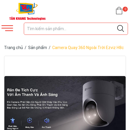
0
Trang chủ
/
Sản phẩm
/
Camera Quay 360 Ngoài Trời Ezviz H8c
2K+ (4MP)