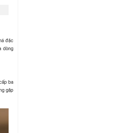
khá đặc
a dòng
cấp ba
ạng gặp