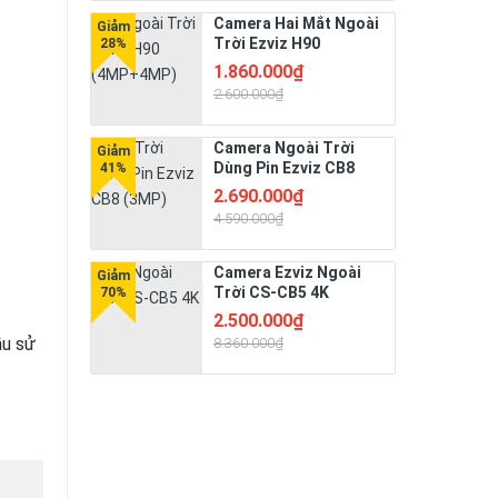
Camera Hai Mắt Ngoài
Trời Ezviz H90
(4MP+4MP)
1.860.000₫
2.600.000₫
Camera Ngoài Trời
Dùng Pin Ezviz CB8
(3MP)
2.690.000₫
4.590.000₫
Camera Ezviz Ngoài
Trời CS-CB5 4K
2.500.000₫
̀u sử
8.360.000₫