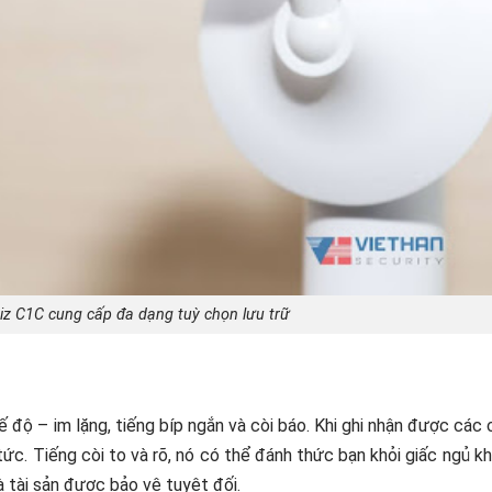
z C1C cung cấp đa dạng tuỳ chọn lưu trữ
ế độ – im lặng, tiếng bíp ngắn và còi báo. Khi ghi nhận được các
c. Tiếng còi to và rõ, nó có thể đánh thức bạn khỏi giấc ngủ khi
à tài sản được bảo vệ tuyệt đối.