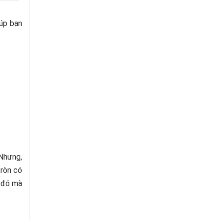
iúp bạn
 Nhưng,
tròn có
ờ đó mà