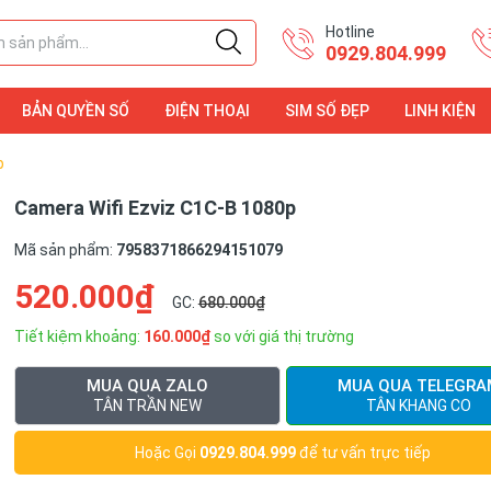
Hotline
0929.804.999
BẢN QUYỀN SỐ
ĐIỆN THOẠI
SIM SỐ ĐẸP
LINH KIỆN
ĐIỆN THOẠI
LINH KIỆN
p
Camera Wifi Ezviz C1C-B 1080p
Mã sản phẩm:
7958371866294151079
520.000₫
GC:
680.000₫
Tiết kiệm khoảng:
160.000₫
so với giá thị trường
MUA QUA ZALO
MUA QUA TELEGRA
TÂN TRẦN NEW
TÂN KHANG CO
Hoặc Gọi
0929.804.999
để tư vấn trực tiếp