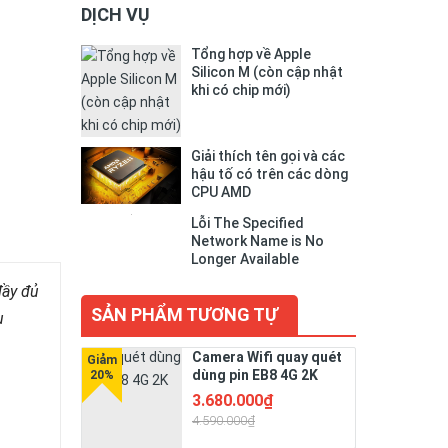
DỊCH VỤ
Tổng hợp về Apple
Silicon M (còn cập nhật
khi có chip mới)
Giải thích tên gọi và các
hậu tố có trên các dòng
CPU AMD
Lỗi The Specified
Network Name is No
Longer Available
đầy đủ
SẢN PHẨM TƯƠNG TỰ
u
Camera Wifi quay quét
dùng pin EB8 4G 2K
3.680.000₫
4.590.000₫