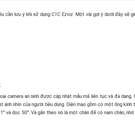
iều cần lưu ý khi sử dụng
C1C Ezviz
.
Một vài gợi ý dưới đây sẽ g
z
loại camera an ninh được cập nhật mẫu mã liên tục và đa dạng.
hút ánh nhìn của người tiêu dùng. Diện mạo gồm có một ống kính 
1° và dọc 50°. Và gắn theo nó là một chân đế có nam chân, nh