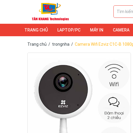
TRANG CHỦ
LAPTOP/PC
MÁY IN
CAMERA
DỊCH VỤ
LAPTOP/PC
CAMERA
Trang chủ
/
trongnha
/
Camera Wifi Ezviz C1C-B 1080