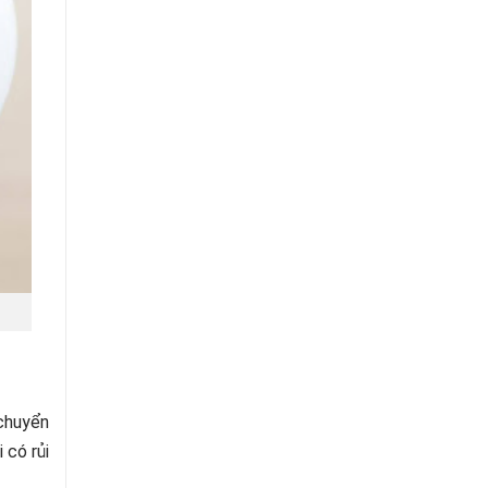
 chuyển
 có rủi