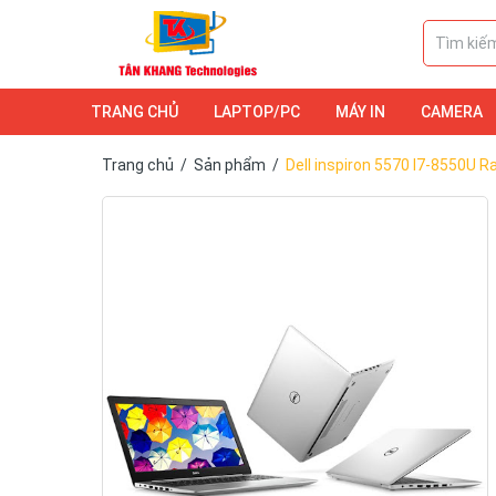
TRANG CHỦ
LAPTOP/PC
MÁY IN
CAMERA
DỊCH VỤ
LAPTOP/PC
CAMERA
Trang chủ
/
Sản phẩm
/
Dell inspiron 5570 I7-8550U 