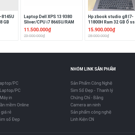
I3-8145U
Laptop Dell XPS 13 9380
Hp zbook studio g8 I7-
28 GB
Sliver/CPU i7 8665U/RAM
11800H Ram 32 GB Ổ ss
D Pin 3-
16G/SSD Nvme 256G/LCD
GB Màn 15.6" ich Full H
11.500.000₫
15.900.000₫
13.3" FHD /Bateyr 4 Cell
VGA: Nvidia T1200 lapt
23.000.000₫
28.000.000₫
51W/Hệ điều hành Win 11 bản
GPU (4gb DRR6).
quyền
NHÓM LINK SẢN PHẨM
Laptop/PC
Sản Phẩm Công Nghệ
 Laptop/PC
Sim Số Đẹp - Thanh lý
Máy in
Chứng Chỉ - Bằng
hần mềm Online
Camera an ninh
 giá rẻ
Sản phẩm công nghệ
im số Đẹp
Linh Kiện CN