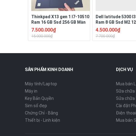
Thinkpad X13 gen 1 I7-10510
Dell latitude 5300 
Ram 16 GB Ssd 256 GB Màn
Ram 8 GB Ssd M2 1
13.3" Full HD Ngoại hình đẹp
Màn hình 13”3 Full H
7.500.000₫
4.500.000₫
Pin 3-4h
4h
15.000.000₫
7.700.000₫
SẢN PHẨM KINH DOANH
DỊCH VỤ
Máy tính/Laptop
Mua bán 
Máy in
Sữa chữa
Key Bản Quyền
Sửa chữa 
Sim số đẹp
Cài đặt P
Chứng Chỉ - Bằng
Điện thoại
Thiết bị - Linh kiện
Mua bán S