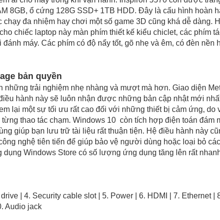
c, RAM 8GB, ổ cứng 128G SSD+ 1TB HDD. Đây là cấu hình hoàn 
c chạy đa nhiệm hay chơi một số game 3D cũng khá dễ dàng. 
cho chiếc laptop này màn phím thiết kế kiểu chiclet, các phím tá
i đánh máy. Các phím có độ nẩy tốt, gõ nhẹ và êm, có đèn nền h
uage bản quyền
những trải nghiệm nhẹ nhàng và mượt mà hơn. Giao diện Met
 điều hành này sẽ luôn nhận được những bản cập nhật mới nhất
 lại một sự tối ưu rất cao đối với những thiết bị cảm ứng, do 
n từng thao tác chạm. Windows 10 còn tích hợp điện toán đám
g giúp bạn lưu trữ tài liệu rất thuận tiện. Hệ điều hành này c
công nghệ tiên tiến để giúp bảo vệ người dùng hoặc loại bỏ các
g dụng Windows Store có số lượng ứng dụng tăng lên rất nhan
drive | 4. Security cable slot | 5. Power | 6. HDMI | 7. Ethernet |
. Audio jack