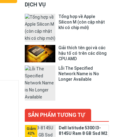
DỊCH VỤ
Tổng hợp về Apple
Silicon M (còn cập nhật
khi có chip mới)
Giải thích tên gọi và các
hậu tố có trên các dòng
CPU AMD
Lỗi The Specified
Network Name is No
Longer Available
SẢN PHẨM TƯƠNG TỰ
Dell latitude 5300 I3-
8145U Ram 8 GB Ssd M2