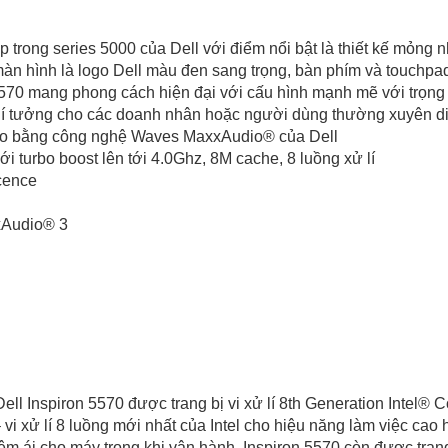
ấp trong series 5000 của Dell với điểm nổi bật là thiết kế mỏng 
àn hình là logo Dell màu đen sang trọng, bàn phím và touchpa
5570 mang phong cách hiện đại với cấu hình mạnh mẽ với trọng
 lí tưởng cho các doanh nhân hoặc người dùng thường xuyên d
cao bằng công nghệ Waves MaxxAudio® của Dell
 turbo boost lên tới 4.0Ghz, 8M cache, 8 luồng xử lí
cence
xAudio® 3
ell Inspiron 5570 được trang bị vi xử lí 8th Generation Intel®
i xử lí 8 luồng mới nhất của Intel cho hiệu năng làm việc cao 
m ái cho máy trong khi vận hành. Inspiron 5570 còn được trang