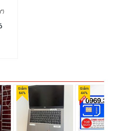
g*)
6