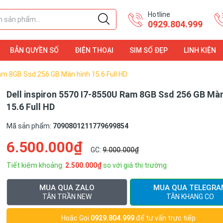
Hotline
0929.804.999
BẢN QUYỀN SỐ
ĐIỆN THOẠI
SIM SỐ ĐẸP
LINH KIỆN
ĐIỆN THOẠI
LINH KIỆN
Ram 8GB Ssd 256 GB Màn hình 15.6 Full HD
Dell inspiron 5570 I7-8550U Ram 8GB Ssd 256 GB Màn
15.6 Full HD
Mã sản phẩm:
7090801211779699854
6.500.000₫
GC:
9.000.000₫
Tiết kiệm khoảng:
2.500.000₫
so với giá thị trường
MUA QUA ZALO
MUA QUA TELEGRA
TÂN TRẦN NEW
TÂN KHANG CO
Hoặc Gọi
0929.804.999
để tư vấn trực tiếp