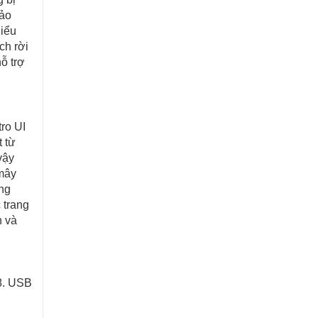
hảo
Hiểu
ch rời
ỗ trợ
ro UI
 từ
vậy
 mây
ũng
 trang
h và
 8. USB