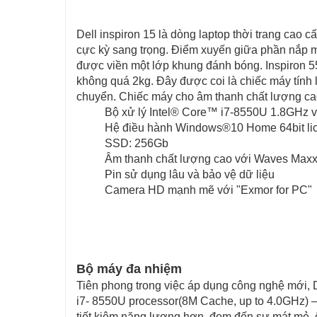
Dell inspiron 15 là dòng laptop thời trang cao c
cực kỳ sang trọng. Điểm xuyến giữa phần nắp m
được viền một lớp khung đánh bóng. Inspiron 
không quá 2kg. Đây được coi là chiếc máy tính
chuyển. Chiếc máy cho âm thanh chất lượng 
Bộ xử lý Intel® Core™ i7-8550U 1.8GHz với
Hệ điều hành Windows®10 Home 64bit li
SSD: 256Gb
Âm thanh chất lượng cao với Waves Max
Pin sử dụng lâu và bảo vệ dữ liệu
Camera HD mạnh mẽ với "Exmor for PC"
Bộ máy đa nhiệm
Tiên phong trong việc áp dụng công nghệ mới, D
i7- 8550U processor(8M Cache, up to 4.0GHz) – v
tiết kiệm năng lượng hơn, đem đến sự mát mẻ, ê