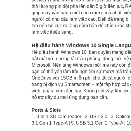
thời lượng pin đột phá lên đến 5 giờ liên tụ
giúp máy vận hành một cách mượt mà nhất, việ
người có nhu cầu làm việc cao, Dell đã trang bị 
tạo nên bố cục rõ ràng đảm bảo độ chính xác kh
làm việc thiếu sáng.
Hệ điều hành Windows 10 Single Lang
Hệ điều hành Windows 10 bản quyền mang đến 
bắt mắt với những lát màu phẳng, đồng thời hệ
Microsoft. Nền tảng Windows mới mẻ này còn đem
bạn có thể yên tâm trải nghiệm sự mượt mà trê
OneDrive với 15GB miễn phí cho tất cả người dùn
trang bị dịch vụ Smartscreen – một tập hợp các 
web, phần mềm độc hại. Không chỉ vậy, kho ứn
hỗ trợ đầy đủ mọi ứng dụng bạn cần.
Ports & Slots
1. 3-in-1 SD card reader | 2. USB 2.0 | 3. Optical 
3.1 Gen 1 Type-A | 9. USB 3.1 Gen 1 Type-A | 10