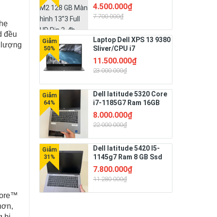
128 GB Màn hình 13”3
4.500.000₫
Full HD Pin 3-4h
7.700.000₫
nhẹ
d đều
Laptop Dell XPS 13 9380
 lượng
Sliver/CPU i7
i
8665U/RAM 16G/SSD
11.500.000₫
Nvme 256G/LCD 13.3"
23.000.000₫
FHD /Bateyr 4 Cell
51W/Hệ điều hành Win
11 bản quyền
Dell latitude 5320 Core
i7-1185G7 Ram 16GB
Ssd 256 GB Màn hình
8.000.000₫
13”3 FHD
22.000.000₫
Dell latitude 5420 I5-
1145g7 Ram 8 GB Ssd
256 GB Màn 14" Full HD
7.800.000₫
Pin 3-4h
11.280.000₫
 Core™
hơn,
 bị