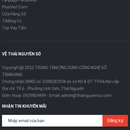
PlusViet.Com
Cửa Hàng Số
TikBing Co
Top Vay Tiền
VỀ THÁI NGUYÊN SỐ
Copyright@ 2025 TRUNG TÂM ỨNG DỤNG CÔNG NGHỆ SỐ
TÂNKHANG
Chứng nhận ĐKKD số: 0388282938 do sở KH & ĐT TP.Hà Nội cấp
Địa chỉ: Tổ 6 - Phường Linh Sơn, Thái Nguyên
Điện thoại:
0929804999
- Email:
admin@thainguyenso.com
NHẬN TIN KHUYẾN MÃI
Đăng ký