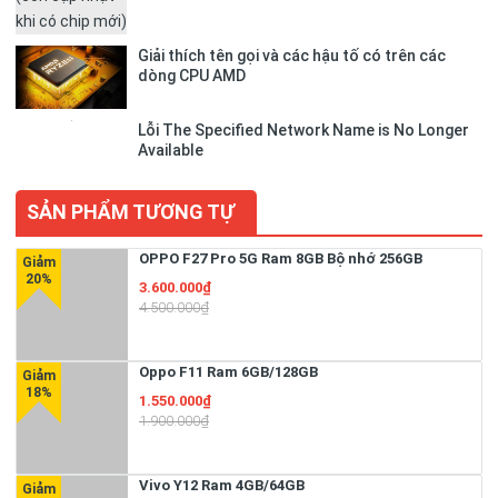
Giải thích tên gọi và các hậu tố có trên các
dòng CPU AMD
Lỗi The Specified Network Name is No Longer
Available
SẢN PHẨM TƯƠNG TỰ
OPPO F27 Pro 5G Ram 8GB Bộ nhớ 256GB
3.600.000₫
4.500.000₫
Oppo F11 Ram 6GB/128GB
1.550.000₫
1.900.000₫
Vivo Y12 Ram 4GB/64GB