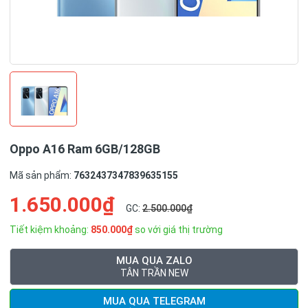
Oppo A16 Ram 6GB/128GB
Mã sản phẩm:
7632437347839635155
1.650.000₫
GC:
2.500.000₫
Tiết kiệm khoảng:
850.000₫
so với giá thị trường
MUA QUA ZALO
TÂN TRẦN NEW
MUA QUA TELEGRAM