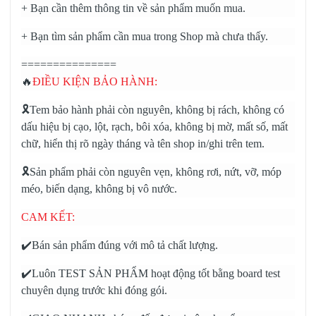
+ Bạn cần thêm thông tin về sản phẩm muốn mua.
+ Bạn tìm sản phẩm cần mua trong Shop mà chưa thấy.
===============
🔥
ĐIỀU KIỆN BẢO HÀNH:
🎗️Tem bảo hành phải còn nguyên, không bị rách, không có
dấu hiệu bị cạo, lột, rạch, bôi xóa, không bị mờ, mất số, mất
chữ, hiển thị rõ ngày tháng và tên shop in/ghi trên tem.
🎗️Sản phẩm phải còn nguyên vẹn, không rơi, nứt, vỡ, móp
méo, biến dạng, không bị vô nước.
CAM KẾT:
✔️Bán sản phẩm đúng với mô tả chất lượng.
✔️Luôn TEST SẢN PHẨM hoạt động tốt bằng board test
chuyên dụng trước khi đóng gói.