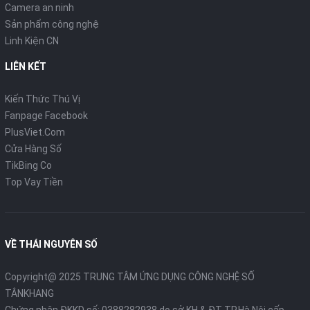
Camera an ninh
Sản phẩm công nghệ
Linh Kiện CN
LIÊN KẾT
Kiến Thức Thú Vị
Fanpage Facebook
PlusViet.Com
Cửa Hàng Số
TikBing Co
Top Vay Tiền
VỀ THÁI NGUYÊN SỐ
Copyright@ 2025 TRUNG TÂM ỨNG DỤNG CÔNG NGHỆ SỐ
TÂNKHANG
Chứng nhận ĐKKD số: 0388282938 do sở KH & ĐT TP.Hà Nội cấp