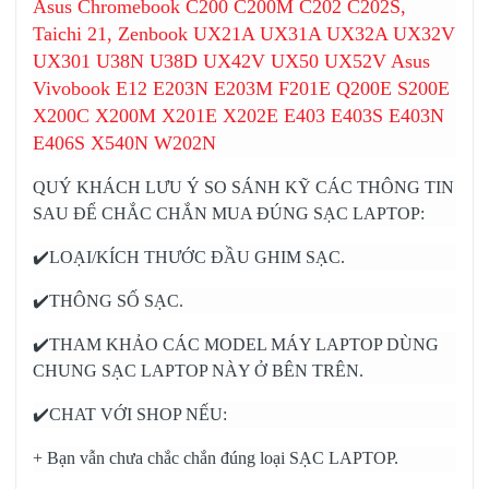
Asus Chromebook C200 C200M C202 C202S,
Taichi 21, Zenbook UX21A UX31A UX32A UX32V
UX301 U38N U38D UX42V UX50 UX52V Asus
Vivobook E12 E203N E203M F201E Q200E S200E
X200C X200M X201E X202E E403 E403S E403N
E406S X540N W202N
QUÝ KHÁCH LƯU Ý SO SÁNH KỸ CÁC THÔNG TIN
SAU ĐỂ CHẮC CHẮN MUA ĐÚNG SẠC LAPTOP:
✔️LOẠI/KÍCH THƯỚC ĐẦU GHIM SẠC.
✔️THÔNG SỐ SẠC.
✔️THAM KHẢO CÁC MODEL MÁY LAPTOP DÙNG
CHUNG SẠC LAPTOP NÀY Ở BÊN TRÊN.
✔️CHAT VỚI SHOP NẾU:
+ Bạn vẫn chưa chắc chắn đúng loại SẠC LAPTOP.