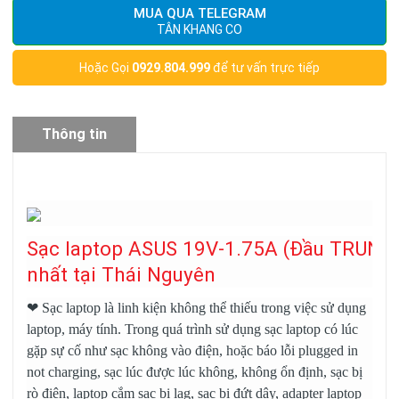
MUA QUA TELEGRAM
TÂN KHANG CO
Hoặc Gọi
0929.804.999
để tư vấn trực tiếp
Thông tin
sản phẩm
Sạc laptop ASUS 19V-1.75A (Đầu TRUNG
nhất tại Thái Nguyên
❤
Sạc laptop
là linh kiện không thể thiếu trong việc sử dụng
laptop, máy tính. Trong quá trình sử dụng sạc laptop có lúc
gặp sự cố như sạc không vào điện, hoặc báo lỗi plugged in
not charging, sạc lúc được lúc không, không ổn định, sạc bị
rò điện, laptop cắm sạc bị lag, sạc bị đứt dây, adapter laptop