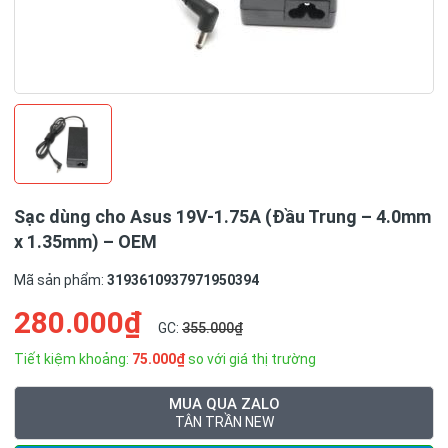
Sạc dùng cho Asus 19V-1.75A (Đầu Trung – 4.0mm
x 1.35mm) – OEM
Mã sản phẩm:
3193610937971950394
280.000₫
GC:
355.000₫
Tiết kiệm khoảng:
75.000₫
so với giá thị trường
MUA QUA ZALO
TÂN TRẦN NEW