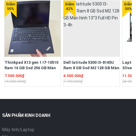
Thinkpad X13 gen 1 I7-10510
Dell latitude 5300 I3-8145U
Laptop
Ram 16 GB Ssd 256 GB Màn
Ram 8 GB Ssd M2 128 GB Màn
Sliver
13.3" Full HD Ngoại hình đẹp
hình 13”3 Full HD Pin 3-4h
16G/S
7.500.000₫
4.500.000₫
11.500
Pin 3-4h
13.3" F
15.000.000₫
7.700.000₫
23.000.
51W/Hệ
quyền
SẢN PHẨM KINH DOANH
Máy tính/Laptop