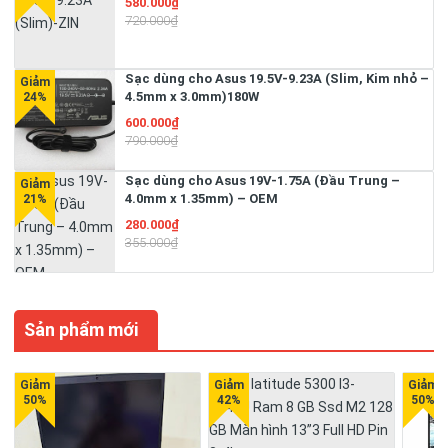
580.000₫
720.000₫
Sạc dùng cho Asus 19.5V-9.23A (Slim, Kim nhỏ –
4.5mm x 3.0mm)180W
600.000₫
790.000₫
Sạc dùng cho Asus 19V-1.75A (Đầu Trung –
4.0mm x 1.35mm) – OEM
280.000₫
355.000₫
Sản phẩm mới