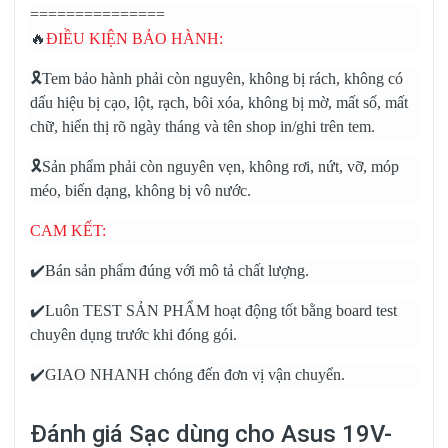
===============
🔥
ĐIỀU KIỆN BẢO HÀNH:
🎗️Tem bảo hành phải còn nguyên, không bị rách, không có
dấu hiệu bị cạo, lột, rạch, bôi xóa, không bị mờ, mất số, mất
chữ, hiển thị rõ ngày tháng và tên shop in/ghi trên tem.
🎗️Sản phẩm phải còn nguyên vẹn, không rơi, nứt, vỡ, móp
méo, biến dạng, không bị vô nước.
CAM KẾT:
✔️Bán sản phẩm đúng với mô tả chất lượng.
✔️Luôn TEST SẢN PHẨM hoạt động tốt bằng board test
chuyên dụng trước khi đóng gói.
✔️GIAO NHANH chóng đến đơn vị vận chuyển.
Đánh giá
Sạc dùng cho Asus 19V-