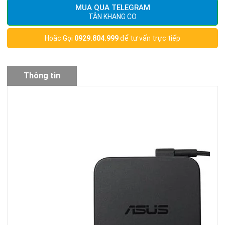
MUA QUA TELEGRAM
TÂN KHANG CO
Hoặc Gọi
0929.804.999
để tư vấn trực tiếp
Thông tin
sản phẩm