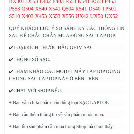
BX303 D553 E402 E403 F553 K541 K553 P453
P553 Q504 X540 X541 Q504 R541 D540 TP501
S510 X403 X453 X553 X556 UX42 UX50 UX52
QUÝ KHÁCH LƯU Ý SO SÁNH KỸ CÁC THÔNG TIN
SAU ĐỂ CHẮC CHẮN MUA ĐÚNG SẠC LAPTOP:
✔️LOẠI/KÍCH THƯỚC ĐẦU GHIM SẠC.
✔️THÔNG SỐ SẠC.
✔️THAM KHẢO CÁC MODEL MÁY LAPTOP DÙNG
CHUNG SẠC LAPTOP NÀY Ở BÊN TRÊN.
✔️CHAT VỚI SHOP NẾU:
+ Bạn vẫn chưa chắc chắn đúng loại SẠC LAPTOP.
+ Bạn cần thêm thông tin về sản phẩm muốn mua.
+ Bạn tìm sản phẩm cần mua trong Shop mà chưa thấy.