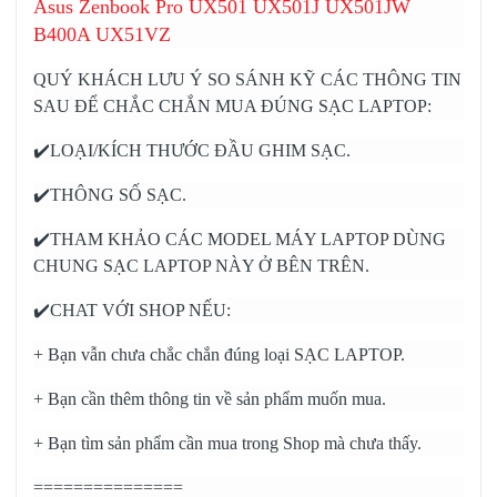
Asus Zenbook Pro UX501 UX501J UX501JW
B400A UX51VZ
QUÝ KHÁCH LƯU Ý SO SÁNH KỸ CÁC THÔNG TIN
SAU ĐỂ CHẮC CHẮN MUA ĐÚNG SẠC LAPTOP:
✔️LOẠI/KÍCH THƯỚC ĐẦU GHIM SẠC.
✔️THÔNG SỐ SẠC.
✔️THAM KHẢO CÁC MODEL MÁY LAPTOP DÙNG
CHUNG SẠC LAPTOP NÀY Ở BÊN TRÊN.
✔️CHAT VỚI SHOP NẾU:
+ Bạn vẫn chưa chắc chắn đúng loại SẠC LAPTOP.
+ Bạn cần thêm thông tin về sản phẩm muốn mua.
+ Bạn tìm sản phẩm cần mua trong Shop mà chưa thấy.
===============