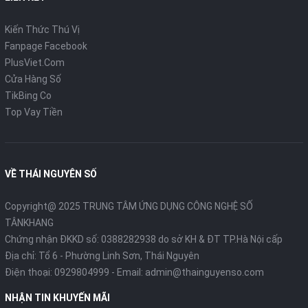
Kiến Thức Thú Vị
Fanpage Facebook
PlusViet.Com
Cửa Hàng Số
TikBing Co
Top Vay Tiền
VỀ THÁI NGUYÊN SỐ
Copyright@ 2025 TRUNG TÂM ỨNG DỤNG CÔNG NGHỆ SỐ
TÂNKHANG
Chứng nhận ĐKKD số: 0388282938 do sở KH & ĐT TP.Hà Nội cấp
Địa chỉ: Tổ 6 - Phường Linh Sơn, Thái Nguyên
Điện thoại:
0929804999
- Email:
admin@thainguyenso.com
NHẬN TIN KHUYẾN MÃI