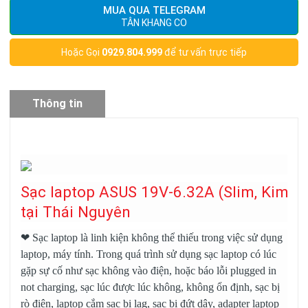
MUA QUA TELEGRAM
TÂN KHANG CO
Hoặc Gọi
0929.804.999
để tư vấn trực tiếp
Thông tin
sản phẩm
Sạc laptop ASUS 19V-6.32A (Slim, Kim n
tại Thái Nguyên
❤
Sạc laptop
là linh kiện không thể thiếu trong việc sử dụng
laptop, máy tính. Trong quá trình sử dụng sạc laptop có lúc
gặp sự cố như sạc không vào điện, hoặc báo lỗi plugged in
not charging, sạc lúc được lúc không, không ổn định, sạc bị
rò điện, laptop cắm sạc bị lag, sạc bị đứt dây, adapter laptop