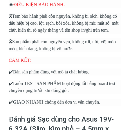
🔥
ĐIỀU KIỆN BẢO HÀNH:
🎗️Tem bảo hành phải còn nguyên, không bị rách, không có
dấu hiệu bị cạo, lột, rạch, bôi xóa, không bị mờ, mất số, mất
chữ, hiển thị rõ ngày tháng và tên shop in/ghi trên tem.
🎗️Sản phẩm phải còn nguyên vẹn, không rơi, nứt, vỡ, móp
méo, biến dạng, không bị vô nước.
CAM KẾT:
✔️Bán sản phẩm đúng với mô tả chất lượng.
✔️Luôn TEST SẢN PHẨM hoạt động tốt bằng board test
chuyên dụng trước khi đóng gói.
✔️GIAO NHANH chóng đến đơn vị vận chuyển.
Đánh giá
Sạc dùng cho Asus 19V-
6.32A (Slim, Kim nhỏ – 4.5mm x