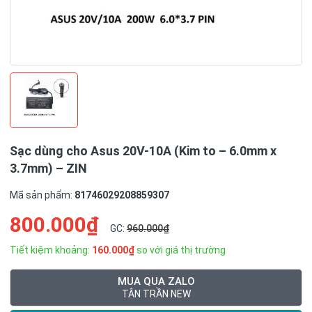
Sạc dùng cho Asus 20V-10A (Kim to – 6.0mm x
3.7mm) – ZIN
Mã sản phẩm:
81746029208859307
800.000₫
GC:
960.000₫
Tiết kiệm khoảng:
160.000₫
so với giá thị trường
MUA QUA ZALO
TÂN TRẦN NEW