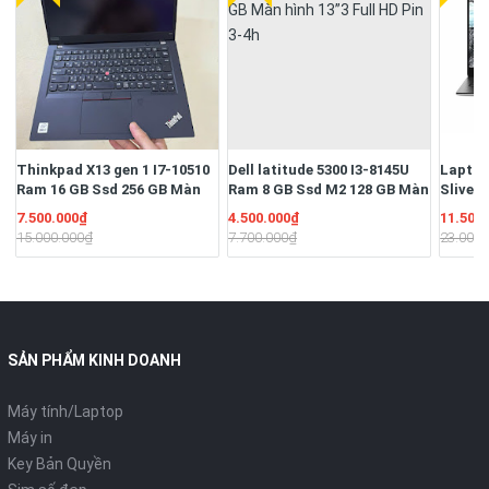
Thinkpad X13 gen 1 I7-10510
Dell latitude 5300 I3-8145U
Laptop
Ram 16 GB Ssd 256 GB Màn
Ram 8 GB Ssd M2 128 GB Màn
Sliver
13.3" Full HD Ngoại hình đẹp
hình 13”3 Full HD Pin 3-4h
16G/S
7.500.000₫
4.500.000₫
11.500
Pin 3-4h
13.3" F
15.000.000₫
7.700.000₫
23.000.
51W/Hệ
quyền
SẢN PHẨM KINH DOANH
Máy tính/Laptop
Máy in
Key Bản Quyền