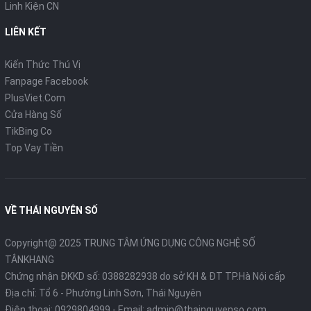
Linh Kiện CN
LIÊN KẾT
Kiến Thức Thú Vị
Fanpage Facebook
PlusViet.Com
Cửa Hàng Số
TikBing Co
Top Vay Tiền
VỀ THÁI NGUYÊN SỐ
Copyright@ 2025 TRUNG TÂM ỨNG DỤNG CÔNG NGHỆ SỐ
TÂNKHANG
Chứng nhận ĐKKD số: 0388282938 do sở KH & ĐT TP.Hà Nội cấp
Địa chỉ: Tổ 6 - Phường Linh Sơn, Thái Nguyên
Điện thoại:
0929804999
- Email:
admin@thainguyenso.com