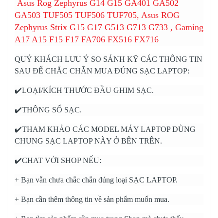
Asus Rog Zephyrus G14 G15 GA401 GA502
GA503 TUF505 TUF506 TUF705, Asus ROG
Zephyrus Strix G15 G17 G513 G713 G733 , Gaming
A17 A15 F15 F17 FA706 FX516 FX716
QUÝ KHÁCH LƯU Ý SO SÁNH KỸ CÁC THÔNG TIN
SAU ĐỂ CHẮC CHẮN MUA ĐÚNG SẠC LAPTOP:
✔️LOẠI/KÍCH THƯỚC ĐẦU GHIM SẠC.
✔️THÔNG SỐ SẠC.
✔️THAM KHẢO CÁC MODEL MÁY LAPTOP DÙNG
CHUNG SẠC LAPTOP NÀY Ở BÊN TRÊN.
✔️CHAT VỚI SHOP NẾU:
+ Bạn vẫn chưa chắc chắn đúng loại SẠC LAPTOP.
+ Bạn cần thêm thông tin về sản phẩm muốn mua.