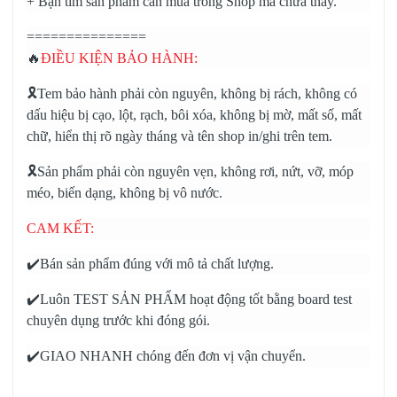
+ Bạn tìm sản phẩm cần mua trong Shop mà chưa thấy.
===============
🔥
ĐIỀU KIỆN BẢO HÀNH:
🎗️Tem bảo hành phải còn nguyên, không bị rách, không có
dấu hiệu bị cạo, lột, rạch, bôi xóa, không bị mờ, mất số, mất
chữ, hiển thị rõ ngày tháng và tên shop in/ghi trên tem.
🎗️Sản phẩm phải còn nguyên vẹn, không rơi, nứt, vỡ, móp
méo, biến dạng, không bị vô nước.
CAM KẾT:
✔️Bán sản phẩm đúng với mô tả chất lượng.
✔️Luôn TEST SẢN PHẨM hoạt động tốt bằng board test
chuyên dụng trước khi đóng gói.
✔️GIAO NHANH chóng đến đơn vị vận chuyển.