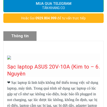
MUA QUA TELEGRAM
TÂN KHANG CO
Hoặc Gọi
0929.804.999
để tư vấn trực tiếp
Thông tin
sản phẩm
Sạc laptop ASUS 20V-10A (Kim to – 6.0m
Nguyên
❤
Sạc laptop
là linh kiện không thể thiếu trong việc sử dụng
laptop, máy tính. Trong quá trình sử dụng sạc laptop có lúc
gặp sự cố như sạc không vào điện, hoặc báo lỗi plugged in
not charging, sạc lúc được lúc không, không ổn định, sạc bị
rò điện, laptop cắm sạc bị lag, sạc bị đứt dây, adapter laptop