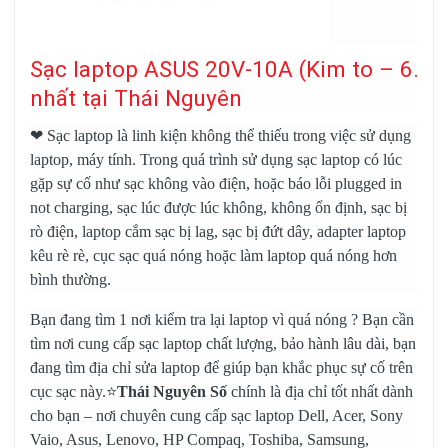
Sạc laptop ASUS 20V-10A (Kim to – 6.0
nhất tại Thái Nguyên
❤
Sạc laptop
là linh kiện không thể thiếu trong việc sử dụng
laptop, máy tính. Trong quá trình sử dụng sạc laptop có lúc
gặp sự cố như sạc không vào điện, hoặc báo lỗi plugged in
not charging, sạc lúc được lúc không, không ổn định, sạc bị
rò điện, laptop cắm sạc bị lag, sạc bị đứt dây, adapter laptop
kêu rè rè, cục sạc quá nóng hoặc làm laptop quá nóng hơn
bình thường.
Bạn đang tìm 1 nơi kiểm tra lại laptop vì quá nóng ? Bạn cần
tìm nơi cung cấp sạc laptop chất lượng, bảo hành lâu dài, bạn
đang tìm địa chỉ sửa laptop để giúp bạn khắc phục sự cố trên
cục sạc này.⭐
Thái Nguyên Số
chính là địa chỉ tốt nhất dành
cho bạn – nơi chuyên cung cấp
sạc laptop Dell
, Acer, Sony
Vaio, Asus, Lenovo, HP Compaq, Toshiba, Samsung,