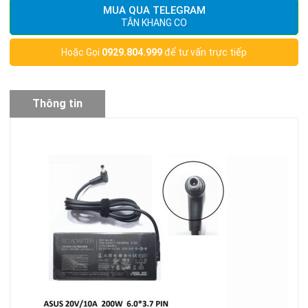
MUA QUA TELEGRAM
TÂN KHANG CO
Hoặc Gọi
0929.804.999
để tư vấn trực tiếp
Thông tin
sản phẩm