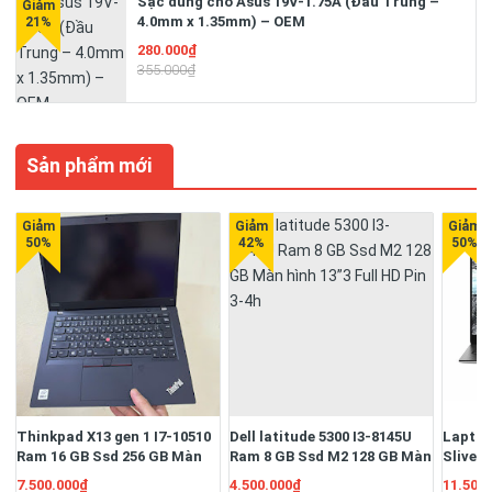
Sạc dùng cho Asus 19V-1.75A (Đầu Trung –
4.0mm x 1.35mm) – OEM
280.000₫
355.000₫
Sản phẩm mới
Thinkpad X13 gen 1 I7-10510
Dell latitude 5300 I3-8145U
Laptop
Ram 16 GB Ssd 256 GB Màn
Ram 8 GB Ssd M2 128 GB Màn
Sliver
13.3" Full HD Ngoại hình đẹp
hình 13”3 Full HD Pin 3-4h
16G/S
7.500.000₫
4.500.000₫
11.500