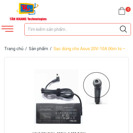
0
Trang chủ
/
Sản phẩm
/
Sạc dùng cho Asus 20V-10A (Kim to –
6.0mm x 3.7mm) -(SLIM 200W) – ZIN