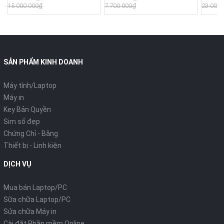
Pin 3-4h
13.3" F
15.000.000₫
7.700.000₫
23.000.
51W/Hệ
quyền
SẢN PHẨM KINH DOANH
Máy tính/Laptop
Máy in
Key Bản Quyền
Sim số đẹp
Chứng Chỉ - Bằng
Thiết bị - Linh kiện
DỊCH VỤ
Mua bán Laptop/PC
Sữa chữa Laptop/PC
Sửa chữa Máy in
Cài đặt Phần mềm Online