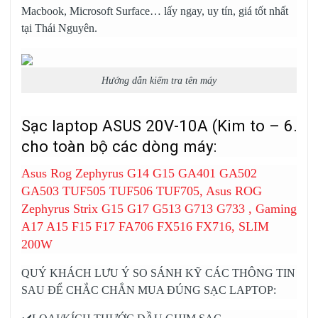
Macbook, Microsoft Surface… lấy ngay, uy tín, giá tốt nhất
tại Thái Nguyên.
Hướng dẫn kiếm tra tên máy
Sạc laptop
ASUS 20V-10A (Kim to – 6.
cho toàn bộ các dòng máy:
Asus Rog Zephyrus G14 G15 GA401 GA502
GA503 TUF505 TUF506 TUF705, Asus ROG
Zephyrus Strix G15 G17 G513 G713 G733 , Gaming
A17 A15 F15 F17 FA706 FX516 FX716, SLIM
200W
QUÝ KHÁCH LƯU Ý SO SÁNH KỸ CÁC THÔNG TIN
SAU ĐỂ CHẮC CHẮN MUA ĐÚNG SẠC LAPTOP: