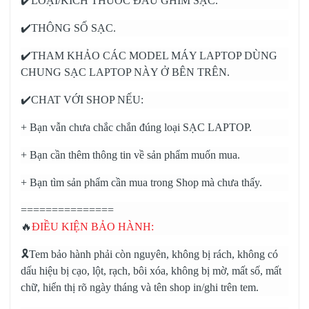
✔️LOẠI/KÍCH THƯỚC ĐẦU GHIM SẠC.
✔️THÔNG SỐ SẠC.
✔️THAM KHẢO CÁC MODEL MÁY LAPTOP DÙNG
CHUNG SẠC LAPTOP NÀY Ở BÊN TRÊN.
✔️CHAT VỚI SHOP NẾU:
+ Bạn vẫn chưa chắc chắn đúng loại SẠC LAPTOP.
+ Bạn cần thêm thông tin về sản phẩm muốn mua.
+ Bạn tìm sản phẩm cần mua trong Shop mà chưa thấy.
===============
🔥
ĐIỀU KIỆN BẢO HÀNH:
🎗️Tem bảo hành phải còn nguyên, không bị rách, không có
dấu hiệu bị cạo, lột, rạch, bôi xóa, không bị mờ, mất số, mất
chữ, hiển thị rõ ngày tháng và tên shop in/ghi trên tem.