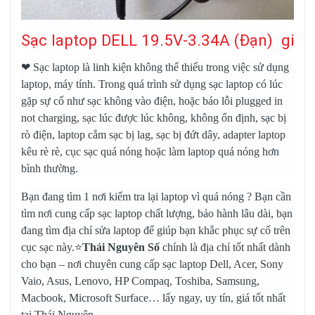
Sạc laptop DELL 19.5V-3.34A (Đạn) giá t
❤
Sạc laptop
là linh kiện không thể thiếu trong việc sử dụng
laptop, máy tính. Trong quá trình sử dụng sạc laptop có lúc
gặp sự cố như sạc không vào điện, hoặc báo lỗi plugged in
not charging, sạc lúc được lúc không, không ổn định, sạc bị
rò điện, laptop cắm sạc bị lag, sạc bị đứt dây, adapter laptop
kêu rè rè, cục sạc quá nóng hoặc làm laptop quá nóng hơn
bình thường.
Bạn đang tìm 1 nơi kiểm tra lại laptop vì quá nóng ? Bạn cần
tìm nơi cung cấp sạc laptop chất lượng, bảo hành lâu dài, bạn
đang tìm địa chỉ sửa laptop để giúp bạn khắc phục sự cố trên
cục sạc này.⭐
Thái Nguyên Số
chính là địa chỉ tốt nhất dành
cho bạn – nơi chuyên cung cấp
sạc laptop Dell
, Acer, Sony
Vaio, Asus, Lenovo, HP Compaq, Toshiba, Samsung,
Macbook, Microsoft Surface… lấy ngay, uy tín, giá tốt nhất
tại Thái Nguyên.