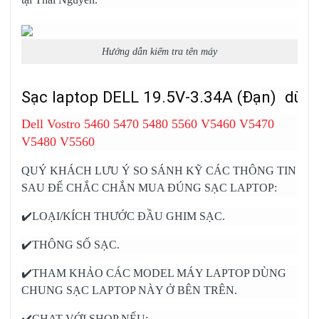
Hướng dẫn kiếm tra tên máy
Sạc laptop DELL 19.5V-3.34A (Đạn) dùng
Dell Vostro 5460 5470 5480 5560 V5460 V5470
V5480 V5560
QUÝ KHÁCH LƯU Ý SO SÁNH KỸ CÁC THÔNG TIN
SAU ĐỂ CHẮC CHẮN MUA ĐÚNG SẠC LAPTOP:
✔️LOẠI/KÍCH THƯỚC ĐẦU GHIM SẠC.
✔️THÔNG SỐ SẠC.
✔️THAM KHẢO CÁC MODEL MÁY LAPTOP DÙNG
CHUNG SẠC LAPTOP NÀY Ở BÊN TRÊN.
✔️CHAT VỚI SHOP NẾU: