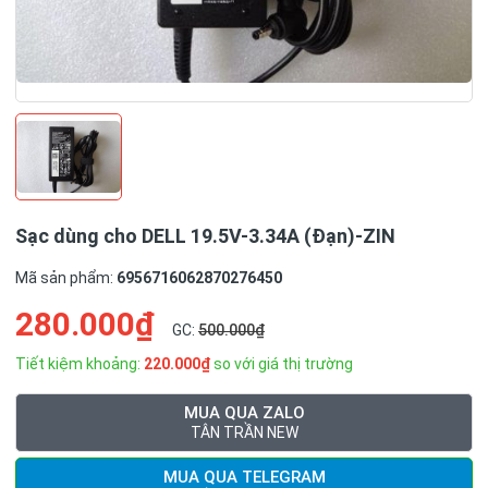
Sạc dùng cho DELL 19.5V-3.34A (Đạn)-ZIN
Mã sản phẩm:
6956716062870276450
280.000₫
GC:
500.000₫
Tiết kiệm khoảng:
220.000₫
so với giá thị trường
MUA QUA ZALO
TÂN TRẦN NEW
MUA QUA TELEGRAM