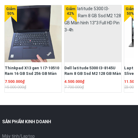
Thinkpad X13 gen 1 I7-10510
Dell latitude 5300 I3-8145U
Laptop
Ram 16 GB Ssd 256 GB Màn
Ram 8 GB Ssd M2 128 GB Màn
Sliver
13.3" Full HD Ngoại hình đẹp
hình 13”3 Full HD Pin 3-4h
16G/S
7.500.000₫
4.500.000₫
11.500
Pin 3-4h
13.3" F
15.000.000₫
7.700.000₫
23.000.
51W/Hệ
quyền
SẢN PHẨM KINH DOANH