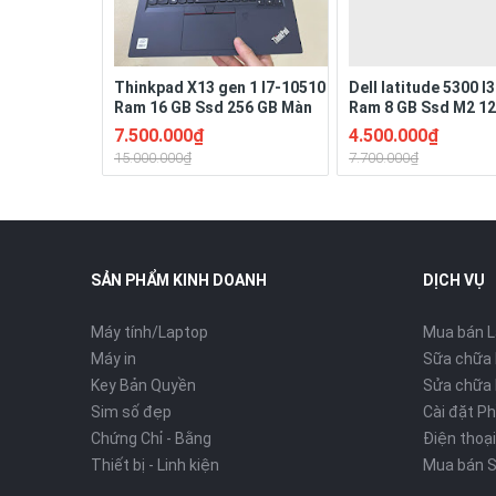
Thinkpad X13 gen 1 I7-10510
Dell latitude 5300 
Ram 16 GB Ssd 256 GB Màn
Ram 8 GB Ssd M2 1
13.3" Full HD Ngoại hình đẹp
Màn hình 13”3 Full H
7.500.000₫
4.500.000₫
Pin 3-4h
4h
15.000.000₫
7.700.000₫
SẢN PHẨM KINH DOANH
DỊCH VỤ
Máy tính/Laptop
Mua bán 
Máy in
Sữa chữa
Key Bản Quyền
Sửa chữa 
Sim số đẹp
Cài đặt P
Chứng Chỉ - Bằng
Điện thoại
Thiết bị - Linh kiện
Mua bán S