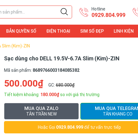
Hotline
0929.804.999
BẢN QUYỀN SỐ
ĐIỆN THOẠI
SIM SỐ ĐẸP
LINH KIỆN
ĐIỆN THOẠI
LINH KIỆN
 Slim (Kim)-ZIN
Sạc dùng cho DELL 19.5V-6.7A Slim (Kim)-ZIN
Mã sản phẩm:
8689766003184085382
500.000₫
GC:
680.000₫
Tiết kiệm khoảng:
180.000₫
so với giá thị trường
MUA QUA ZALO
MUA QUA TELEGRA
TÂN TRẦN NEW
TÂN KHANG CO
Hoặc Gọi
0929.804.999
để tư vấn trực tiếp