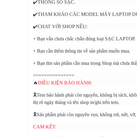
✔️THÔNG SỐ SẠC.
✔️THAM KHẢO CÁC MODEL MÁY LAPTOP DÙ
✔️CHAT VỚI SHOP NẾU:
+ Bạn vẫn chưa chắc chắn đúng loại SẠC LAPTOP.
+ Bạn cần thêm thông tin về sản phẩm muốn mua.
+ Bạn tìm sản phẩm cần mua trong Shop mà chưa thấ
===============
🔥
ĐIỀU KIỆN BẢO HÀNH:
🎗️Tem bảo hành phải còn nguyên, không bị rách, không
thị rõ ngày tháng và tên shop in/ghi trên tem.
🎗️Sản phẩm phải còn nguyên vẹn, không rơi, nứt, vỡ
CAM KẾT: