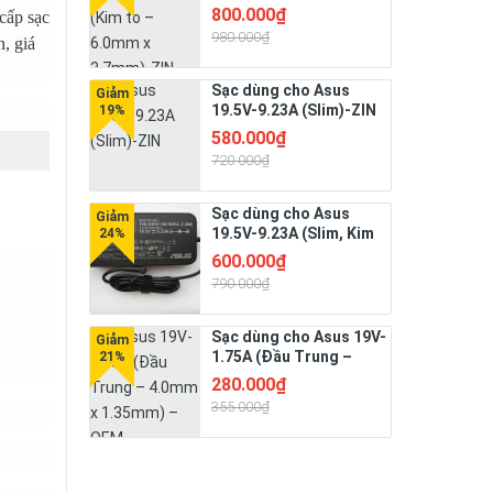
6.0mm x 3.7mm)-ZIN
800.000₫
 cấp
sạc
980.000₫
, giá
Sạc dùng cho Asus
19.5V-9.23A (Slim)-ZIN
580.000₫
720.000₫
Sạc dùng cho Asus
19.5V-9.23A (Slim, Kim
nhỏ – 4.5mm x
600.000₫
3.0mm)180W
790.000₫
Sạc dùng cho Asus 19V-
1.75A (Đầu Trung –
4.0mm x 1.35mm) – OEM
280.000₫
355.000₫