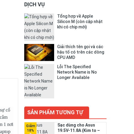
DỊCH VỤ
Tổng hợp về Apple
Silicon M (còn cập nhật
khi có chip mới)
Giải thích tên gọi và các
hậu tố có trên các dòng
CPU AMD
Lỗi The Specified
Network Name is No
Longer Available
 sự cố
SẢN PHẨM TƯƠNG TỰ
 cắm
m 1 nơi
Sạc dùng cho Asus
19.5V-11.8A (Kim to –
laptop