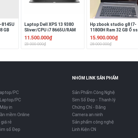
I3-8145U
Laptop Dell XPS 13 9380
Hp zbook studio g8 I7-
28 GB
Sliver/CPU i7 8665U/RAM
11800H Ram 32 GB Ổ ss
D Pin 3-
16G/SSD Nvme 256G/LCD
GB Màn 15.6" ich Full H
11.500.000₫
15.900.000₫
13.3" FHD /Bateyr 4 Cell
VGA: Nvidia T1200 lapt
23.000.000₫
28.000.000₫
51W/Hệ điều hành Win 11 bản
GPU (4gb DRR6).
quyền
NHÓM LINK SẢN PHẨM
Laptop/PC
Sản Phẩm Công Nghệ
 Laptop/PC
Sim Số Đẹp - Thanh lý
Máy in
Chứng Chỉ - Bằng
hần mềm Online
Camera an ninh
 giá rẻ
Sản phẩm công nghệ
im số Đẹp
Linh Kiện CN