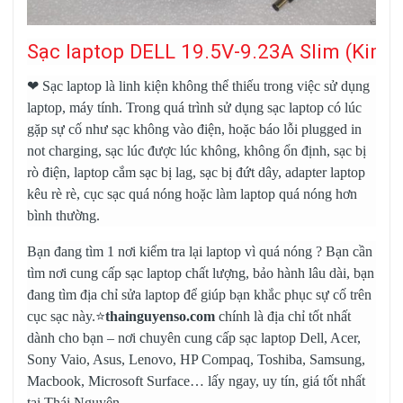
Sạc laptop DELL 19.5V-9.23A Slim (Kim) 
❤
Sạc laptop
là linh kiện không thể thiếu trong việc sử dụng
laptop, máy tính. Trong quá trình sử dụng sạc laptop có lúc
gặp sự cố như sạc không vào điện, hoặc báo lỗi plugged in
not charging, sạc lúc được lúc không, không ổn định, sạc bị
rò điện, laptop cắm sạc bị lag, sạc bị đứt dây, adapter laptop
kêu rè rè, cục sạc quá nóng hoặc làm laptop quá nóng hơn
bình thường.
Bạn đang tìm 1 nơi kiểm tra lại laptop vì quá nóng ? Bạn cần
tìm nơi cung cấp sạc laptop chất lượng, bảo hành lâu dài, bạn
đang tìm địa chỉ sửa laptop để giúp bạn khắc phục sự cố trên
cục sạc này.⭐
thainguyenso.com
chính là địa chỉ tốt nhất
dành cho bạn – nơi chuyên cung cấp
sạc laptop Dell
, Acer,
Sony Vaio, Asus, Lenovo, HP Compaq, Toshiba, Samsung,
Macbook, Microsoft Surface… lấy ngay, uy tín, giá tốt nhất
tại Thái Nguyên.