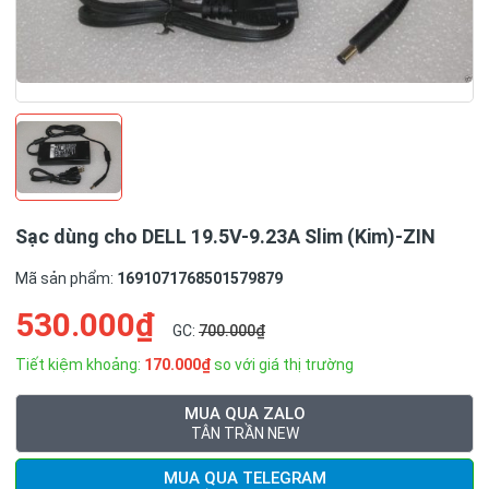
Sạc dùng cho DELL 19.5V-9.23A Slim (Kim)-ZIN
Mã sản phẩm:
1691071768501579879
530.000₫
GC:
700.000₫
Tiết kiệm khoảng:
170.000₫
so với giá thị trường
MUA QUA ZALO
TÂN TRẦN NEW
MUA QUA TELEGRAM