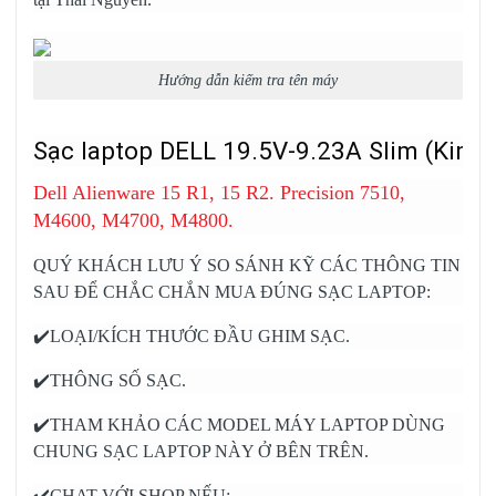
Hướng dẫn kiếm tra tên máy
Sạc laptop DELL 19.5V-9.23A Slim (Kim)
Dell Alienware 15 R1, 15 R2. Precision 7510,
M4600, M4700, M4800.
QUÝ KHÁCH LƯU Ý SO SÁNH KỸ CÁC THÔNG TIN
SAU ĐỂ CHẮC CHẮN MUA ĐÚNG SẠC LAPTOP:
✔️LOẠI/KÍCH THƯỚC ĐẦU GHIM SẠC.
✔️THÔNG SỐ SẠC.
✔️THAM KHẢO CÁC MODEL MÁY LAPTOP DÙNG
CHUNG SẠC LAPTOP NÀY Ở BÊN TRÊN.
✔️CHAT VỚI SHOP NẾU: