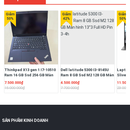
Thinkpad X13 gen 1 I7-10510
Dell latitude 5300 I3-8145U
Laptop
Ram 16 GB Ssd 256 GB Màn
Ram 8 GB Ssd M2 128 GB Màn
Sliver
13.3" Full HD Ngoại hình đẹp
hình 13”3 Full HD Pin 3-4h
16G/S
7.500.000₫
4.500.000₫
11.500
Pin 3-4h
13.3" F
15.000.000₫
7.700.000₫
23.000.
51W/Hệ
quyền
SẢN PHẨM KINH DOANH