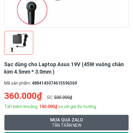
Sạc dùng cho Laptop Asus 19V (45W vuông chân
kim 4.5mm * 3.0mm )
Mã sản phẩm:
4884143074615596369
360.000₫
GC:
500.000₫
Tiết kiệm khoảng:
140.000₫
so với giá thị trường
MUA QUA ZALO
TÂN TRẦN NEW