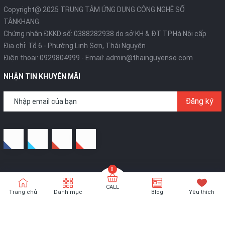
Copyright@ 2025 TRUNG TÂM ỨNG DỤNG CÔNG NGHỆ SỐ
TÂNKHANG
Chứng nhận ĐKKD số: 0388282938 do sở KH & ĐT TP.Hà Nội cấp
Địa chỉ: Tổ 6 - Phường Linh Sơn, Thái Nguyên
Điện thoại:
0929804999
- Email:
admin@thainguyenso.com
NHẬN TIN KHUYẾN MÃI
Đăng ký
Bản quyền thuộc về
Thái Nguyên Số
- Thiết kế bởi
TÂNKHANG
Technologies
CALL
Trang chủ
Danh mục
Blog
Yêu thích