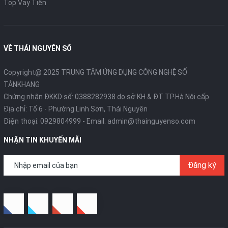
Top Vay Tiền
VỀ THÁI NGUYÊN SỐ
Copyright@ 2025 TRUNG TÂM ỨNG DỤNG CÔNG NGHỆ SỐ
TÂNKHANG
Chứng nhận ĐKKD số: 0388282938 do sở KH & ĐT TP.Hà Nội cấp
Địa chỉ: Tổ 6 - Phường Linh Sơn, Thái Nguyên
Điện thoại:
0929804999
- Email:
admin@thainguyenso.com
NHẬN TIN KHUYẾN MÃI
Đăng ký