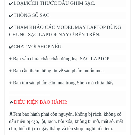
✔️LOẠI/KÍCH THƯỚC ĐẦU GHIM SẠC.
✔️THÔNG SỐ SẠC.
✔️THAM KHẢO CÁC MODEL MÁY LAPTOP DÙNG
CHUNG SẠC LAPTOP NÀY Ở BÊN TRÊN.
✔️CHAT VỚI SHOP NẾU:
+ Bạn vẫn chưa chắc chắn đúng loại SẠC LAPTOP.
+ Bạn cần thêm thông tin về sản phẩm muốn mua.
+ Bạn tìm sản phẩm cần mua trong Shop mà chưa thấy.
===============
🔥
ĐIỀU KIỆN BẢO HÀNH:
🎗️Tem bảo hành phải còn nguyên, không bị rách, không có
dấu hiệu bị cạo, lột, rạch, bôi xóa, không bị mờ, mất số, mất
chữ, hiển thị rõ ngày tháng và tên shop in/ghi trên tem.