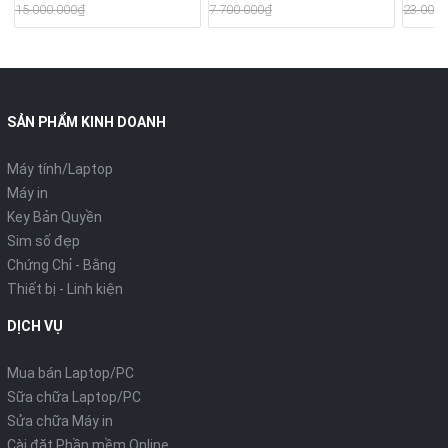
Pin 3-4h
13.3" F
15.000.000₫
7.700.000₫
23.000.
51W/Hệ
quyền
SẢN PHẨM KINH DOANH
Máy tính/Laptop
Máy in
Key Bản Quyền
Sim số đẹp
Chứng Chỉ - Bằng
Thiết bị - Linh kiện
DỊCH VỤ
Mua bán Laptop/PC
Sữa chữa Laptop/PC
Sửa chữa Máy in
Cài đặt Phần mềm Online