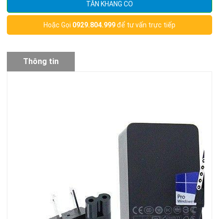
TÂN KHANG CO
Hoặc Gọi
0929.804.999
để tư vấn trực tiếp
Thông tin
sản phẩm