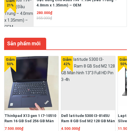
4.0mm x 1.35mm) – OEM
280.000₫
355.000₫
Sản phẩm mới
Thinkpad X13 gen 1 I7-10510
Dell latitude 5300 I3-8145U
Laptop
Ram 16 GB Ssd 256 GB Màn
Ram 8 GB Ssd M2 128 GB Màn
Sliver
13.3" Full HD Ngoại hình đẹp
hình 13”3 Full HD Pin 3-4h
16G/S
7.500.000₫
4.500.000₫
11.500