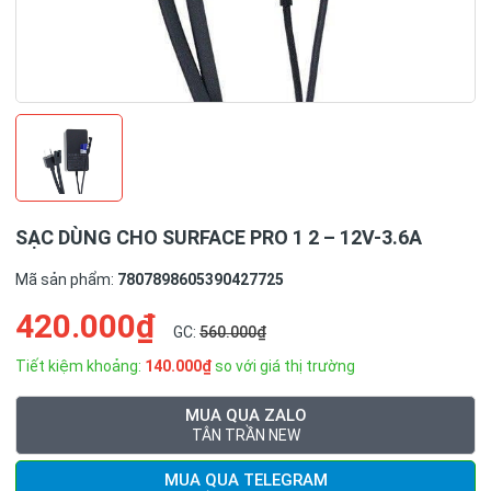
SẠC DÙNG CHO SURFACE PRO 1 2 – 12V-3.6A
Mã sản phẩm:
7807898605390427725
420.000₫
GC:
560.000₫
Tiết kiệm khoảng:
140.000₫
so với giá thị trường
MUA QUA ZALO
TÂN TRẦN NEW
MUA QUA TELEGRAM