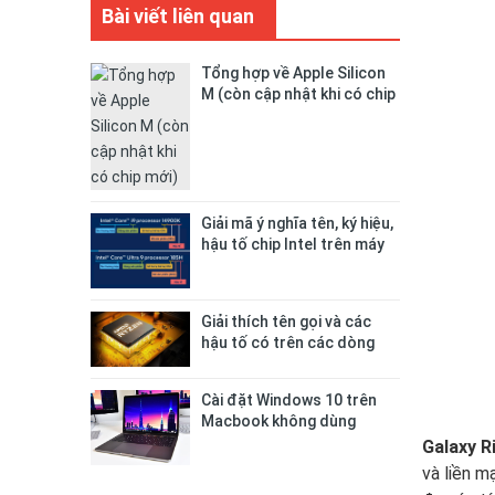
Bài viết liên quan
Tổng hợp về Apple Silicon
M (còn cập nhật khi có chip
mới)
Giải mã ý nghĩa tên, ký hiệu,
hậu tố chip Intel trên máy
tính PC, laptop
Giải thích tên gọi và các
hậu tố có trên các dòng
CPU AMD
Cài đặt Windows 10 trên
Macbook không dùng
Bootcamp
Galaxy R
và liền m