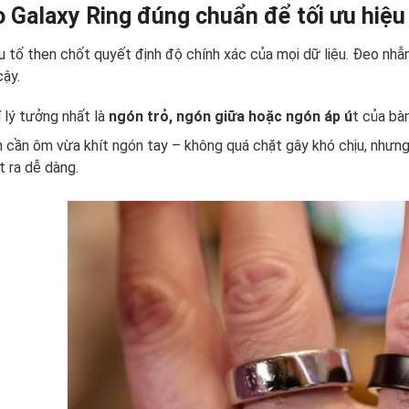
o Galaxy Ring đúng chuẩn để tối ưu hiệu
u tố then chốt quyết định độ chính xác của mọi dữ liệu. Đeo nh
cậy.
rí lý tưởng nhất là
ngón trỏ, ngón giữa hoặc ngón áp ú
t của bà
 cần ôm vừa khít ngón tay – không quá chặt gây khó chịu, nhưn
t ra dễ dàng.