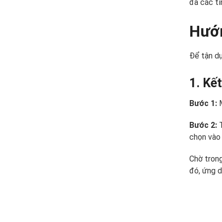
đa các tí
Hướn
Để tận dụ
1. Kết
Bước 1:
M
Bước 2:
T
chọn vào
Chờ trong
đó, ứng d