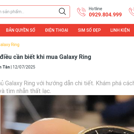
Hotline
0929.804.999
BẢN QUYỀN SỐ
ĐIỆN THOẠI
SIM SỐ ĐẸP
LINH KIỆN
ĐIỆN THOẠI
LINH KIỆN
alaxy Ring
điều cần biết khi mua Galaxy Ring
h Tân
|
12/07/2025
ủ Galaxy Ring với hướng dẫn chi tiết. Khám phá cách
và tìm nhẫn thất lạc.