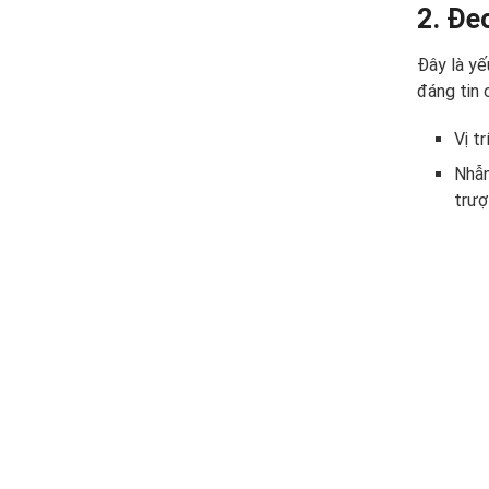
2. Đe
Đây là yế
đáng tin 
Vị t
Nhẫn
trượ