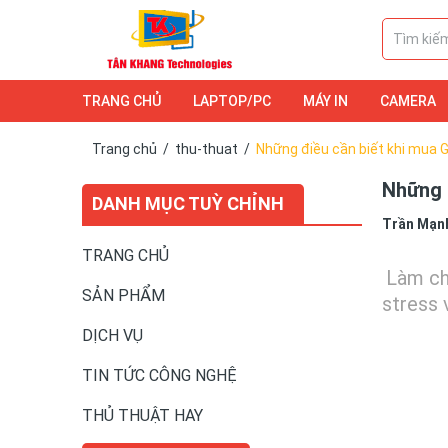
TRANG CHỦ
LAPTOP/PC
MÁY IN
CAMERA
DỊCH VỤ
LAPTOP/PC
CAMERA
Trang chủ
/
thu-thuat
/
Những điều cần biết khi mua G
Những 
DANH MỤC TUỲ CHỈNH
Trần Mạn
TRANG CHỦ
Làm ch
SẢN PHẨM
stress 
DỊCH VỤ
TIN TỨC CÔNG NGHỆ
THỦ THUẬT HAY