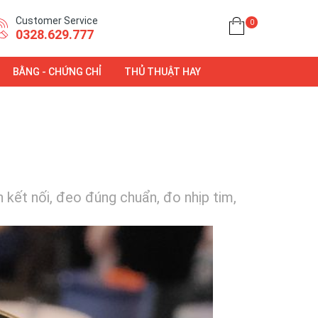
Customer Service
0
0328.629.777
BẰNG - CHỨNG CHỈ
THỦ THUẬT HAY
 kết nối, đeo đúng chuẩn, đo nhịp tim,