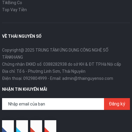
TikBing Co
Top Vay Tiền
VỀ THÁI NGUYÊN SỐ
Copyright@ 2025 TRUNG TÂM ỨNG DỤNG CÔNG NGHỆ SỐ
TÂNKHANG
Chứng nhận ĐKKD số: 0388282938 do sở KH & ĐT TP.Hà Nội cấp
Địa chỉ: Tổ 6 - Phường Linh Sơn, Thái Nguyên
Điện thoại:
0929804999
- Email:
admin@thainguyenso.com
NHẬN TIN KHUYẾN MÃI
Đăng ký