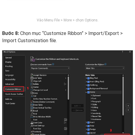
Vào Menu File > More > chọn Options.
Bước 8:
Chọn mục “Customize Ribbon” > Import/Export >
Import Customization file.