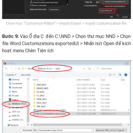
Chọn mục “Customize Ribbon” > Import/Export > Import Customization file.
Bước 9:
Vào Ổ đia C: đến C:\NND > Chọn thư mục NND > Chọn
file Word Customizations.exportedUI > Nhấn nút Open để kích
hoạt menu Chèn Tiện ích